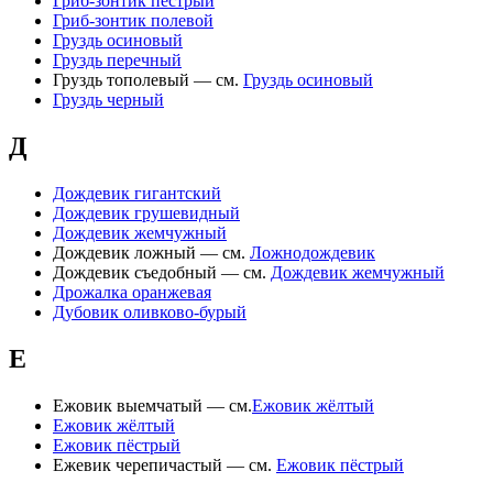
Гриб-зонтик пёстрый
Гриб-зонтик полевой
Груздь осиновый
Груздь перечный
Груздь тополевый — см.
Груздь осиновый
Груздь черный
Д
Дождевик гигантский
Дождевик грушевидный
Дождевик жемчужный
Дождевик ложный — см.
Ложнодождевик
Дождевик съедобный — см.
Дождевик жемчужный
Дрожалка оранжевая
Дубовик оливково-бурый
Е
Ежовик выемчатый — см.
Ежовик жёлтый
Ежовик жёлтый
Ежовик пёстрый
Ежевик черепичастый — см.
Ежовик пёстрый