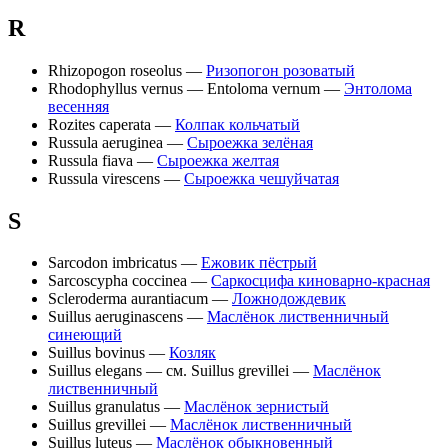
R
Rhizopogon roseolus —
Ризопогон розоватый
Rhodophyllus vernus — Entoloma vernum —
Энтолома
весенняя
Rozites caperata —
Колпак кольчатый
Russula aeruginea —
Сыроежка зелёная
Russula fiava —
Сыроежка желтая
Russula virescens —
Сыроежка чешуйчатая
S
Sarcodon imbricatus —
Ежовик пёстрый
Sarcoscypha coccinea —
Саркосцифа киноварно-красная
Scleroderma aurantiacum —
Ложнодождевик
Suillus aeruginascens —
Маслёнок лиственничный
синеющий
Suillus bovinus —
Козляк
Suillus elegans — см. Suillus grevillei —
Маслёнок
лиственничный
Suillus granulatus —
Маслёнок зернистый
Suillus grevillei —
Маслёнок лиственничный
Suillus luteus —
Маслёнок обыкновенный