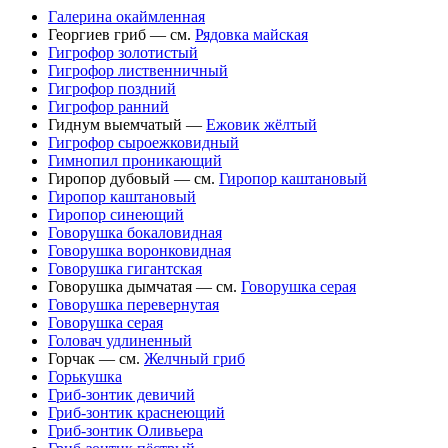
Галерина окаймленная
Георгиев гриб — см.
Рядовка майская
Гигрофор золотистый
Гигрофор лиственничный
Гигрофор поздний
Гигрофор ранний
Гиднум выемчатый —
Ежовик жёлтый
Гигрофор сыроежковидный
Гимнопил проникающий
Гиропор дубовый — см.
Гиропор каштановый
Гиропор каштановый
Гиропор синеющий
Говорушка бокаловидная
Говорушка воронковидная
Говорушка гигантская
Говорушка дымчатая — см.
Говорушка серая
Говорушка перевернутая
Говорушка серая
Головач удлиненный
Горчак — см.
Желчный гриб
Горькушка
Гриб-зонтик девичий
Гриб-зонтик краснеющий
Гриб-зонтик Оливьера