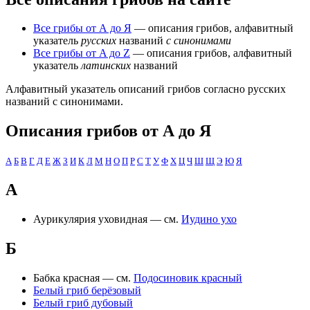
Все грибы от А до Я
— описания грибов, алфавитный
указатель
русских
названий
с синонимами
Все грибы от A до Z
— описания грибов, алфавитный
указатель
латинских
названий
Алфавитный указатель описаний грибов согласно русских
названий с синонимами.
Описания грибов от А до Я
А
Б
В
Г
Д
Е
Ж
З
И
К
Л
М
Н
О
П
Р
С
Т
У
Ф
Х
Ц
Ч
Ш
Щ
Э
Ю
Я
А
Аурикулярия уховидная — см.
Иудино ухо
Б
Бабка красная — см.
Подосиновик красный
Белый гриб берёзовый
Белый гриб дубовый