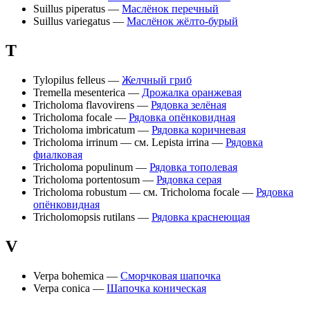
Suillus piperatus —
Маслёнок перечный
Suillus variegatus —
Маслёнок жёлто-бурый
T
Tylopilus felleus —
Желчный гриб
Tremella mesenterica —
Дрожалка оранжевая
Tricholoma flavovirens —
Рядовка зелёная
Tricholoma focale —
Рядовка опёнковидная
Tricholoma imbricatum —
Рядовка коричневая
Tricholoma irrinum — см. Lepista irrina —
Рядовка
фиалковая
Tricholoma populinum —
Рядовка тополевая
Tricholoma portentosum —
Рядовка серая
Tricholoma robustum — см. Tricholoma focale —
Рядовка
опёнковидная
Tricholomopsis rutilans —
Рядовка краснеющая
V
Verpa bohemica —
Сморчковая шапочка
Verpa conica —
Шапочка коническая