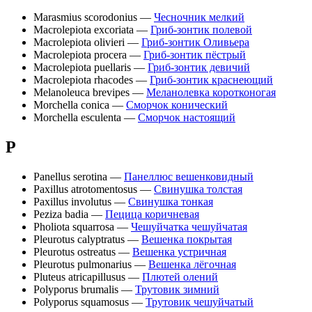
Marasmius scorodonius —
Чесночник мелкий
Macrolepiota excoriata —
Гриб-зонтик полевой
Macrolepiota olivieri —
Гриб-зонтик Оливьера
Macrolepiota procera —
Гриб-зонтик пёстрый
Macrolepiota puellaris —
Гриб-зонтик девичий
Macrolepiota rhacodes —
Гриб-зонтик краснеющий
Melanoleuca brevipes —
Меланолевка коротконогая
Morchella conica —
Сморчок конический
Morchella esculenta —
Сморчок настоящий
P
Panellus serotina —
Панеллюс вешенковидный
Paxillus atrotomentosus —
Свинушка толстая
Paxillus involutus —
Свинушка тонкая
Peziza badia —
Пецица коричневая
Pholiota squarrosa —
Чешуйчатка чешуйчатая
Pleurotus calyptratus —
Вешенка покрытая
Pleurotus ostreatus —
Вешенка устричная
Pleurotus pulmonarius —
Вешенка лёгочная
Pluteus atricapillusus —
Плютей олений
Polyporus brumalis —
Трутовик зимний
Polyporus squamosus —
Трутовик чешуйчатый