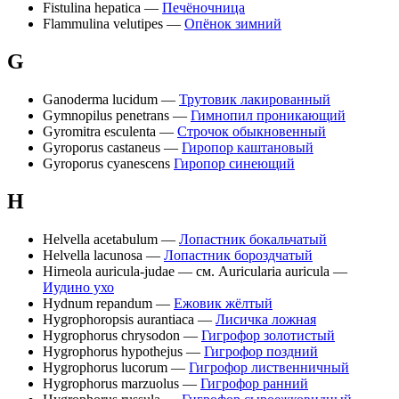
Fistulina hepatica —
Печёночница
Flammulina velutipes —
Опёнок зимний
G
Ganoderma lucidum —
Трутовик лакированный
Gymnopilus penetrans —
Гимнопил проникающий
Gyromitra esculenta —
Строчок обыкновенный
Gyroporus castaneus —
Гиропор каштановый
Gyroporus cyanescens
Гиропор синеющий
H
Helvella acetabulum —
Лопастник бокальчатый
Helvella lacunosa —
Лопастник бороздчатый
Hirneola auricula-judae — см. Auricularia auricula —
Иудино ухо
Hydnum repandum —
Ежовик жёлтый
Hygrophoropsis aurantiaca —
Лисичка ложная
Hygrophorus chrysodon —
Гигрофор золотистый
Hygrophorus hypothejus —
Гигрофор поздний
Hygrophorus lucorum —
Гигрофор лиственничный
Hygrophorus marzuolus —
Гигрофор ранний