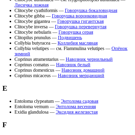
Лисичка ложная
Clitocybe cyathiformis —
Говорушка бокаловидная
Clitocybe gibba —
Говорушка воронковидная
Clitocybe gigantea —
Говорушка гигантская
Clitocybe inversa —
Говорушка перевернутая
Clitocybe nebularis —
Говорушка серая
Clitopilus prunulus —
Подвишень
Collybia butyracea —
Коллибия масляная
Collybia velutipes — см. Flammulina velutipes —
Опёнок
зимний
Coprinus atramentarius —
Навозник чернильный
Coprinus comatus —
Навозник белый
Coprinus domesticus —
Навозник домашний
Coprinus micaceus —
Навозник мерцающий
E
Entoloma clypeatum —
Энтолома садовая
Entoloma vernum —
Энтолома весенняя
Exidia glandulosa —
Эксидия железистая
F