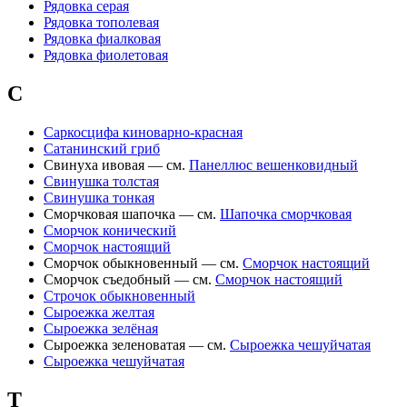
Рядовка серая
Рядовка тополевая
Рядовка фиалковая
Рядовка фиолетовая
С
Саркосцифа киноварно-красная
Сатанинский гриб
Свинуха ивовая — см.
Панеллюс вешенковидный
Свинушка толстая
Свинушка тонкая
Сморчковая шапочка — см.
Шапочка сморчковая
Сморчок конический
Сморчок настоящий
Сморчок обыкновенный — см.
Сморчок настоящий
Сморчок съедобный — см.
Сморчок настоящий
Строчок обыкновенный
Сыроежка желтая
Сыроежка зелёная
Сыроежка зеленоватая — см.
Сыроежка чешуйчатая
Сыроежка чешуйчатая
Т