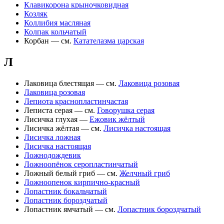
Клавикорона крыночковидная
Козляк
Коллибия масляная
Колпак кольчатый
Корбан — см.
Катателазма царская
Л
Лаковица блестящая — см.
Лаковица розовая
Лаковица розовая
Лепиота краснопластинчастая
Леписта серая — см.
Говорушка серая
Лисичка глухая —
Ежовик жёлтый
Лисичка жёлтая — см.
Лисичка настоящая
Лисичка ложная
Лисичка настоящая
Ложнодождевик
Ложноопёнок серопластинчатый
Ложный белый гриб — см.
Желчный гриб
Ложноопенок кирпично-красный
Лопастник бокальчатый
Лопастник бороздчатый
Лопастник ямчатый — см.
Лопастник бороздчатый