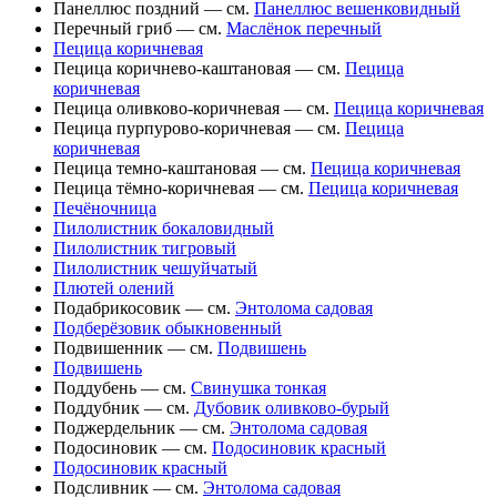
Панеллюс поздний — см.
Панеллюс вешенковидный
Перечный гриб — см.
Маслёнок перечный
Пецица коричневая
Пецица коричнево-каштановая — см.
Пецица
коричневая
Пецица оливково-коричневая — см.
Пецица коричневая
Пецица пурпурово-коричневая — см.
Пецица
коричневая
Пецица темно-каштановая — см.
Пецица коричневая
Пецица тёмно-коричневая — см.
Пецица коричневая
Печёночница
Пилолистник бокаловидный
Пилолистник тигровый
Пилолистник чешуйчатый
Плютей олений
Подабрикосовик — см.
Энтолома садовая
Подберёзовик обыкновенный
Подвишенник — см.
Подвишень
Подвишень
Поддубень — см.
Свинушка тонкая
Поддубник — см.
Дубовик оливково-бурый
Поджердельник — см.
Энтолома садовая
Подосиновик — см.
Подосиновик красный
Подосиновик красный
Подсливник — см.
Энтолома садовая