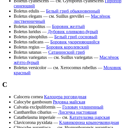
Boletus cyanescens — см. Gyroporus cyanescens
Гиропор
синеющий
Boletus edulis —
Белый гриб обыкновенный
Boletus elegans — см. Suillus grevillei —
Маслёнок
лиственничный
Boletus impolitus —
Боровик желтый
Boletus luridus —
Дубовик оливково-бурый
Boletus pinophilus —
Белый гриб сосновый
Boletus radicans —
Боровик укореняющийся
Boletus regius —
Боровик королевский
Boletus satanas —
Сатанинский гриб
Boletus variegatus — см. Suillus variegatus —
Маслёнок
жёлто-бурый
Boletus versicolor — см. Xerocomus rubellus —
Моховик
красный
C
Calocera cornea
Калоцера роговидная
Calocybe gambosum
Рядовка майская
Calvatia exclpuliformis —
Головач удлиненный
Cantharellus cibarius —
Лисичка настоящая
Catathelasma imperiale — см.
Катателазма царская
Clavicorona pyxidata —
Клавикорона крыночковидная
Clitocybe aurantiaca — см. Hygrophoropsis aurantiaca —