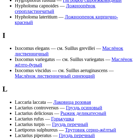
Hygrophorus russula —
Гигрофор сыроежковидный
Hypholoma capnoides —
Ложноопёнок
серопластинчатый
Hypholoma lateritium —
Ложноопенок кирпично-
красный
I
Ixocomus elegans — см. Suillus grevillei —
Маслёнок
лиственничный
Ixocomus variegatus — см. Suillus variegatus —
Маслёнок
жёлто-бурый
Ixocomus viscidus — см. Suillus aeruginascens —
Маслёнок лиственничный синеющий
L
Laccaria laccata —
Лаковица розовая
Lactarius controversus —
Груздь осиновый
Lactarius deliciosus —
Рыжик деликатесный
Lactarius rufus —
Горькушка
Lactarius turpis —
Груздь перечный
Laetiporus sulphureus —
Трутовик серно-жёлтый
Lactarius piperatus —
Груздь перечный