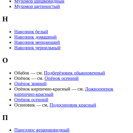
Мухомор шишковидный
Мухомор щетинистый
Н
Навозник белый
Навозник домашний
Навозник мерцающий
Навозник чернильный
О
Обабок — см.
Подберёзовик обыкновенный
Опёнок — см.
Опёнок осенний
Опёнок зимний
Опёнок кирпично-красный — см.
Ложноопенок
кирпично-красный
Опёнок осенний
Осиновик — см.
Подосиновик красный
П
Панеллюс вешенковидный