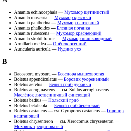
Amanita echinocephala —
Мухомор щетинистый
Amanita muscaria —
Мухомор красный
Amanita pantherina —
Мухомор пантерный
Amanita phalloides —
Бледная поганка
Amanita rubescens —
Мухомор краснеющий
Amanita strobiliformis —
Мухомор шишковидный
Armillaria mellea —
Опёнок осенний
Auricularia auricula —
Иудино ухо
B
Baeospora myosura —
Беоспора мышехвостая
Boletus appendiculatus —
Боровик укорененный
Boletus aeretus —
Белый гриб дубовый
Boletus aeruginascens — см. Suillus aeruginascens —
Маслёнок лиственничный синеющий
Boletus badius —
Польский гриб
Boletus betolicola —
Белый гриб берёзовый
Boletus castaneus — см. Gyroporus castaneus —
Гиропор
каштановый
Boletus chrysenteron — см. Xerocomus chrysenteron —
Моховик трещиноватый