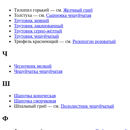
Тилопил горький — см.
Желчный гриб
Толстуха — см.
Сыроежка чешуйчатая
Трутовик зимний
Трутовик лакированный
Трутовик серно-жёлтый
Трутовик чешуйчатый
Трюфель краснеющий — см.
Ризопогон розоватый
Ч
Чесночник мелкий
Чешуйчатка чешуйчатая
Ш
Шапочка коническая
Шапочка сморчковая
Шпальный гриб — см.
Пилолистник чешуйчатый
Ф