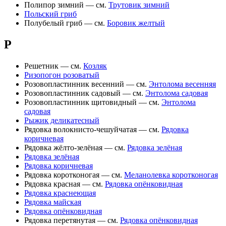
Полипор зимний — см.
Трутовик зимний
Польский гриб
Полубелый гриб — см.
Боровик желтый
Р
Решетник — см.
Козляк
Ризопогон розоватый
Розовопластинник весенний — см.
Энтолома весенняя
Розовопластинник садовый — см.
Энтолома садовая
Розовопластинник щитовидный — см.
Энтолома
садовая
Рыжик деликатесный
Рядовка волокнисто-чешуйчатая — см.
Рядовка
коричневая
Рядовка жёлто-зелёная — см.
Рядовка зелёная
Рядовка зелёная
Рядовка коричневая
Рядовка коротконогая — см.
Меланолевка коротконогая
Рядовка красная — см.
Рядовка опёнковидная
Рядовка краснеющая
Рядовка майская
Рядовка опёнковидная
Рядовка перетянутая — см.
Рядовка опёнковидная