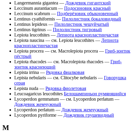
Langermannia gigantea —
Дождевик гигантский
Leccinum aurantiacum —
Подосиновик красный
Leccinum scabrum —
Подберёзовик обыкновенный
Lentinus cyathiformis —
Пилолистник бокаловидный
Lentinus lepideus —
Пилолистник чешуйчатый
Lentinus tigrinus —
Пилолистник тигровый
Lepiota leucothites —
Лепиота краснопластинчастая
Lepiota naucina — см. Lepiota leucothites —
Лепиота
краснопластинчастая
Lepiota procera — см. Macrolepiota procera —
Гриб-зонтик
пёстрый
Lepiota rhacodes — см. Macrolepiota rhacodes —
Гриб-
зонтик краснеющий
Lepista irrina —
Рядовка фиалковая
Lepista nebularis — см. Clitocybe nebularis —
Говорушка
серая
Lepista nuda —
Рядовка фиолетовая
Leucoagaricus leucothites
Белошампиньон румянящийся
Lycoperdon gemmatum — см. Lycoperdon perlatum —
Дождевик жемчужный
Lycoperdon perlatum —
Дождевик жемчужный
Lycoperdon pyriforme —
Дождевик грушевидный
M