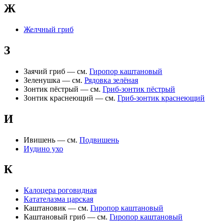
Ж
Желчный гриб
З
Заячий гриб — см.
Гиропор каштановый
Зеленушка — см.
Рядовка зелёная
Зонтик пёстрый — см.
Гриб-зонтик пёстрый
Зонтик краснеющий — см.
Гриб-зонтик краснеющий
И
Ивишень — см.
Подвишень
Иудино ухо
К
Калоцера роговидная
Катателазма царская
Каштановик — см.
Гиропор каштановый
Каштановый гриб — см.
Гиропор каштановый