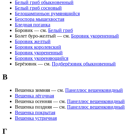
Белый гриб обыкновенный
Белый гриб сосновый
Белошампиньон румянящийся
Беоспора мышехвостая
Бледная поганка
Боровик — см.
Белый гриб
Болет буро-желтый — см.
Боровик укорененный
Боровик желтый
Боровик королевский
Боровик укорененный
Боровик укореняющийся
Берёзовик — см.
Подберёзовик обыкновенный
В
Вешенка зимняя — см.
Панеллюс вешенковидный
Вешенка лёгочная
Вешенка осенняя — см.
Панеллюс вешенковидный
Вешенка поздняя — см.
Панеллюс вешенковидный
Вешенка покрытая
Вешенка устричная
Г