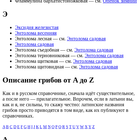
Фламмулина бархатистоножковая — см.
Опёнок зимний
Э
Эксидия железистая
Энтолома весенняя
Энтолома лесная — см.
Энтолома садовая
Энтолома садовая
Энтолома съедобная — см.
Энтолома садовая
Энтолома терновниковая — см.
Энтолома садовая
Энтолома щитковая — см.
Энтолома садовая
Энтолома щитовидная — см.
Энтолома садовая
Описание грибов от A до Z
Как и в русском справочнике, сначала идёт существительное,
а после него — прилагательное. Впрочем, если в латыни вы,
как и я, не сильны, то скажу честно: латинские названия
грибов просто приводятся в том виде, как их публикуют в
справочниках.
A
B
C
D
E
F
G
H
I
J
K
L
M
N
O
P
Q
R
S
T
U
V
W
X
Y
Z
A