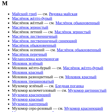
М
Майский гриб
— см.
Рядовка майская
Маслёнок жёлто-бурый
Маслёнок жёлтый — см.
Маслёнок обыкновенный
Маслёнок зернистый
Маслёнок летний — см.
Маслёнок зернистый
Маслёнок лиственничный
Маслёнок лиственничный синеющий
Маслёнок обыкновенный
Маслёнок осенний — см.
Маслёнок обыкновенный
Маслёнок перечный
Меланолевка коротконогая
Моховик зелёный
Моховик жёлто-бурый — см.
Маслёнок жёлто-бурый
Моховик красный
Моховик разноцветный — см.
Моховик красный
Моховик трещиноватый
Мухомор зелёный — см.
Бледная поганка
Мухомор колючеголовый — см.
Мухомор щетинистый
Мухомор краснеющий
Мухомор красный
Мухомор пантерный
Мухомор серо-розовый — см.
Мухомор краснеющий