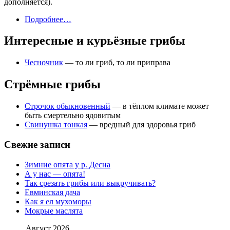
дополняется).
Подробнее…
Интересные и курьёзные грибы
Чесночник
— то ли гриб, то ли приправа
Стрёмные грибы
Строчок обыкновенный
— в тёплом климате может
быть смертельно ядовитым
Свинушка тонкая
— вредный для здоровья гриб
Свежие записи
Зимние опята у р. Десна
А у нас — опята!
Так срезать грибы или выкручивать?
Евминская дача
Как я ел мухоморы
Мокрые маслята
Август 2026