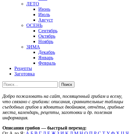
ЛЕТО
Июнь
Июль
Август
ОСЕНЬ
Сентябрь
Октябрь
Ноябрь
ЗИМА
Декабрь
Январь
Февраль
Рецепты
Заготовка
Найти:
Добро пожаловать на сайт, посвященный грибам и всему,
что связано с грибами: описания, сравнительные таблицы
съедобных грибов и ядовитых двойников, отчёты, грибные
места, календарь, рецепты, заготовки и др. полезная
информация.
Описания грибов — быстрый переход:
От А до Я:
А
Б
В
Г
Д
Е
Ж
З
И
К
Л
М
Н
О
П
Р
С
Т
У
Ф
Х
Ц
Ч