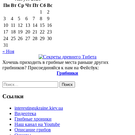
Пн
Вт
Ср
Чт
Пт
Сб
Вс
1
2
3
4
5
6
7
8
9
10
11
12
13
14
15
16
17
18
19
20
21
22
23
24
25
26
27
28
29
30
31
« Ноя
Хочешь приходить в грибные места раньше других
грибников? Присоединяйся к нам на Фейсбук:
Грибники
Найти:
Ссылки
interestingukraine.kiev.ua
Видеотека
Грибные хроники
Наш канал на Youtube
Описание грибов