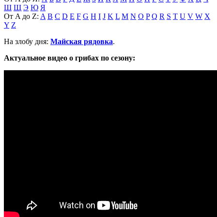
Ш
Щ
Э
Ю
Я
От A до Z:
A
B
C
D
E
F
G
H
I
J
K
L
M
N
O
P
Q
R
S
T
U
V
W
X
Y
Z
На злобу дня:
Майская рядовка
.
Актуальное видео о грибах по сезону: