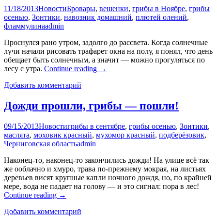
11/18/2013
Новости
Бровары
,
вешенки
,
грибы в Ноябре
,
грибы
осенью
,
Зонтики
,
навозник домашний
,
плютей олений
,
фламмулина
admin
Проснулся рано утром, задолго до рассвета. Когда солнечные
лучи начали рисовать трафарет окна на полу, я понял, что день
обещает быть солнечным, а значит — можно прогуляться по
лесу с утра.
Continue reading
→
Добавить комментарий
Дожди прошли, грибы — пошли!
09/15/2013
Новости
грибы в сентябре
,
грибы осенью
,
Зонтики
,
маслята
,
моховик красный
,
мухомор красный
,
подберёзовик
,
Черниговская область
admin
Наконец-то, наконец-то закончились дожди! На улице всё так
же ооблачно и хмуро, трава по-прежнему мокрая, на листьях
деревьев висят крупные капли ночного дождя, но, по крайней
мере, вода не падает на голову — и это сигнал: пора в лес!
Continue reading
→
Добавить комментарий