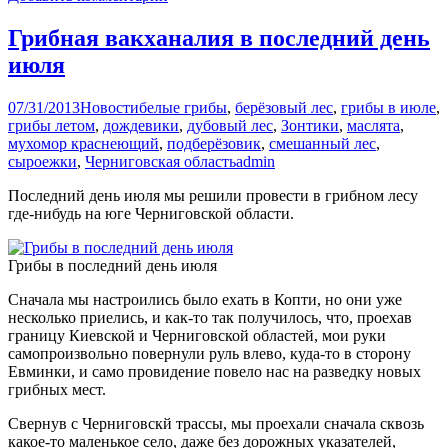
Грибная вакханалия в последний день
июля
07/31/2013
Новости
белые грибы
,
берёзовый лес
,
грибы в июле
,
грибы летом
,
дождевики
,
дубовый лес
,
Зонтики
,
маслята
,
мухомор краснеющий
,
подберёзовик
,
смешанный лес
,
сыроежки
,
Черниговская область
admin
Последний день июля мы решили провести в грибном лесу
где-нибудь на юге Черниговской области.
Грибы в последний день июля
Сначала мы настроились было ехать в Копти, но они уже
несколько приелись, и как-то так получилось, что, проехав
границу Киевской и Черниговской областей, мои руки
самопроизвольно повернули руль влево, куда-то в сторону
Евминки, и само провидение повело нас на разведку новых
грибных мест.
Свернув с Черниговскй трассы, мы проехали сначала сквозь
какое-то маленькое село, даже без дорожных указателей,