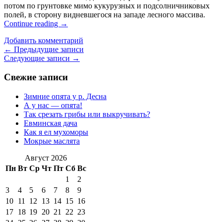
потом по грунтовке мимо кукурузных и подсолничниковых
полей, в сторону видневшегося на западе лесного массива.
Continue reading
→
Добавить комментарий
Навигация
←
Предыдущие записи
Следующие записи
→
по
записям
Свежие записи
Зимние опята у р. Десна
А у нас — опята!
Так срезать грибы или выкручивать?
Евминская дача
Как я ел мухоморы
Мокрые маслята
Август 2026
Пн
Вт
Ср
Чт
Пт
Сб
Вс
1
2
3
4
5
6
7
8
9
10
11
12
13
14
15
16
17
18
19
20
21
22
23