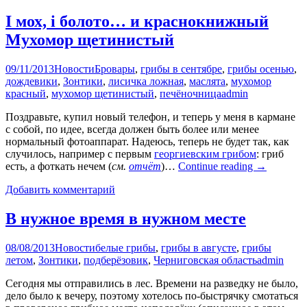
І мох, і болото… и краснокнижный
Мухомор щетинистый
09/11/2013
Новости
Бровары
,
грибы в сентябре
,
грибы осенью
,
дождевики
,
Зонтики
,
лисичка ложная
,
маслята
,
мухомор
красный
,
мухомор щетинистый
,
печёночница
admin
Поздравьте, купил новый телефон, и теперь у меня в кармане
с собой, по идее, всегда должен быть более или менее
нормальный фотоаппарат. Надеюсь, теперь не будет так, как
случилось, например с первым
георгиевским грибом
: гриб
есть, а фоткать нечем (
см.
отчёт
)…
Continue reading
→
Добавить комментарий
В нужное время в нужном месте
08/08/2013
Новости
белые грибы
,
грибы в августе
,
грибы
летом
,
Зонтики
,
подберёзовик
,
Черниговская область
admin
Сегодня мы отправились в лес. Времени на разведку не было,
дело было к вечеру, поэтому хотелось по-быстрячку смотаться