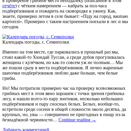
в провереное грибное место неподалёку (описанное в этом
отчёте
) с чётким намерением — набрать за пол-часа
подберёзовиков и пожарить на сковородке к ужину. Как,
знаете, примерно летом в селе бывает: «Піду на город, вкопаю
картоплі». Примерно с таким настроением поехали в лес и мы
сегодня.
Календарь погоды, с. Семиполки
Именно на том месте, где парковались в прошлый раз мы,
стоял какой-то Хюндай Туссан, а среди дубов прогуливалась
женщина с кулёчком, но как-то совсем уж не полным… Мы
же пошли сразу в места подберёзовиков. Я лично жаренные
шапочки подберёзовиков люблю даже больше, чем белые
грибы.
Но! Мы потратили примерно час на проверку всевозможных
грибных мест в этом явно хорошем с точки зрения грибника
лесу, и нашли всего-то пару зонтиков, несколько небольших
подберёзовиков и пару сносных белых. Белых, вообще-то,
встретили среди сосенн в общей сложности около десятка, да
крупных, но, увы — совершенно не пригодных в пищу из-за
безнадёжной червивости…
Continue reading
→
Добавить комментарий