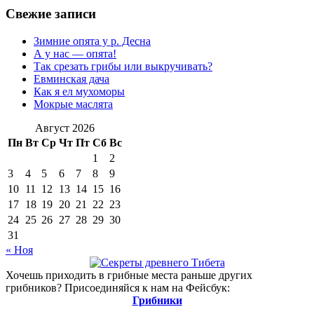
Свежие записи
Зимние опята у р. Десна
А у нас — опята!
Так срезать грибы или выкручивать?
Евминская дача
Как я ел мухоморы
Мокрые маслята
Август 2026
Пн
Вт
Ср
Чт
Пт
Сб
Вс
1
2
3
4
5
6
7
8
9
10
11
12
13
14
15
16
17
18
19
20
21
22
23
24
25
26
27
28
29
30
31
« Ноя
Хочешь приходить в грибные места раньше других
грибников? Присоединяйся к нам на Фейсбук:
Грибники