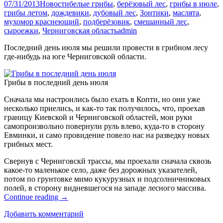
07/31/2013
Новости
белые грибы
,
берёзовый лес
,
грибы в июле
,
грибы летом
,
дождевики
,
дубовый лес
,
Зонтики
,
маслята
,
мухомор краснеющий
,
подберёзовик
,
смешанный лес
,
сыроежки
,
Черниговская область
admin
Последний день июля мы решили провести в грибном лесу
где-нибудь на юге Черниговской области.
Грибы в последний день июля
Сначала мы настроились было ехать в Копти, но они уже
несколько приелись, и как-то так получилось, что, проехав
границу Киевской и Черниговской областей, мои руки
самопроизвольно повернули руль влево, куда-то в сторону
Евминки, и само провидение повело нас на разведку новых
грибных мест.
Свернув с Черниговскй трассы, мы проехали сначала сквозь
какое-то маленькое село, даже без дорожных указателей,
потом по грунтовке мимо кукурузных и подсолничниковых
полей, в сторону видневшегося на западе лесного массива.
Continue reading
→
Добавить комментарий