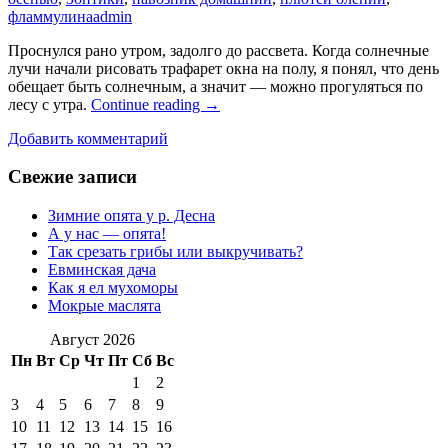
фламмулина
admin
Проснулся рано утром, задолго до рассвета. Когда солнечные
лучи начали рисовать трафарет окна на полу, я понял, что день
обещает быть солнечным, а значит — можно прогуляться по
лесу с утра.
Continue reading
→
Добавить комментарий
Свежие записи
Зимние опята у р. Десна
А у нас — опята!
Так срезать грибы или выкручивать?
Евминская дача
Как я ел мухоморы
Мокрые маслята
Август 2026
Пн
Вт
Ср
Чт
Пт
Сб
Вс
1
2
3
4
5
6
7
8
9
10
11
12
13
14
15
16