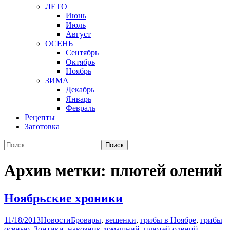
ЛЕТО
Июнь
Июль
Август
ОСЕНЬ
Сентябрь
Октябрь
Ноябрь
ЗИМА
Декабрь
Январь
Февраль
Рецепты
Заготовка
Найти:
Архив метки: плютей олений
Ноябрьские хроники
11/18/2013
Новости
Бровары
,
вешенки
,
грибы в Ноябре
,
грибы
осенью
,
Зонтики
,
навозник домашний
,
плютей олений
,