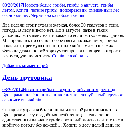
08/20/2017
Новости
белые грибы
,
грибы в августе
,
грибы
летом
,
Копти
,
летние грибы
,
подберёзовик
,
смешанный лес
,
сосновый лес
,
Черниговская область
admin
Две недели стоит сухая и жаркая, более 30 градусов в тени,
погода. В лесу никого нет. Но в августе, даже в таких
условиях, есть шанс найти какое-то количество белых грибов.
Мы прошлись по сосново-берёзовым насаждениям, грибы
находили, преимущественно, под хвойными «шапками».
Фото не делал, но всё задокументировал на видео, которое и
рекомендую посмотреть.
Continue reading
→
Добавить комментарий
День трутовика
08/20/2014
Новости
грибы в августе
,
грибы летом
,
лес под
Броварами
,
печёночница
,
пилолистник чешуйчатый
,
трутовик
серно-желтый
admin
Сегодня с утра я всё-таки попытался ещё разок поискать в
Броварском лесу съедобных печёночниц — едва ли не
единственный вариант грибов, который можно найти у нас в
знойную погоду без дождей… Ходить в лесу целый день не