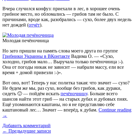
Вчера случился конфуз: приехали в лес, в хорошее очень
грибное место, но обломались — грибов там не было. С
причинами, вроде как, разобрались — сухо, более двух недель
нет дождей (
отчёт
).
Молодая печёночница
Но зато пришли на память слова моего друга по группе
Грибники Украины в ВКонтакте
Вадима О. — «Сухо,
холодно, грибов мало… Выручала только печёночница :-).
Она от погоды никак не зависит — набрали массу, ели все
время + домой привезли :-)».
Вот оно, вот! Теперь у нас политка такая: что значит — сухо?
Не будем же мы, раз сухо, вообще без грибов, как дураки,
сидеть 🙂 — пойдём искать
печёночницу
. Больше всего
шансов найти этот гриб — на старых дубах и дубовых пнях.
Ещё упоминаются каштаны, но я не представляю себе
каштановый лес… Значит — вперёд, к дубам.
Continue reading
→
Добавить комментарий
Навигация
←
Предыдущие записи