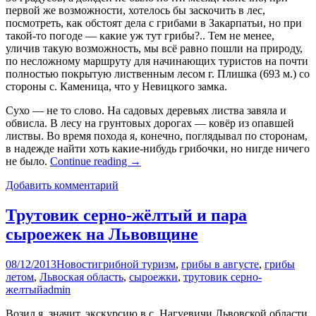
первой же возможности, хотелось бы заскочить в лес,
посмотреть, как обстоят дела с грибами в Закарпатьи, но при
такой-то погоде — какие уж тут грибы?.. Тем не менее,
уличив такую возможность, мы всё равно пошли на природу,
по несложному маршруту для начинающих туристов на почти
полностью покрытую лиственным лесом г. Плишка (693 м.) со
стороны с. Каменица, что у Невицкого замка.
Сухо — не то слово. На садовых деревьях листва завяла и
обвисла. В лесу на грунтовых дорогах — ковёр из опавшей
листвы. Во время похода я, конечно, поглядывал по сторонам,
в надежде найти хоть какие-нибудь грибочки, но нигде ничего
не было.
Continue reading
→
Добавить комментарий
Трутовик серно-жёлтый и пара
сыроежек на Львовщине
08/12/2013
Новости
грибной туризм
,
грибы в августе
,
грибы
летом
,
Львоская область
,
сыроежки
,
трутовик серно-
желтый
admin
Возил я, значит, экскурсию в с. Нагуевичи Львовской области