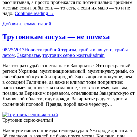
рассчитывал, а просто пробежался по потенциально грибным
местам: если грибы есть — то есть, а если их мало — то и не
надо.
Continue reading
→
Добавить комментарий
Трутовикам засуха — не помеха
08/25/2013
Новости
грибной туризм
,
грибы в августе
,
грибы
летом
,
Закарпатье
,
трутовик серно-желтый
admin
На этот раз судьба занесла нас в Закарпатье. Это прекрасный
регион Украины: мультинациональный, мультикультурный, со
своеобразной кухней и природой. Здесь дороги получше, чем
в соседней Галичине, да даже и климат тоже поприятнее:
часто замечал, проезжая на машине, что в то время, как там,
позади, за Верецким перевалом, отделяющим Закарпатскую от
Львовской области, идут дожди, Закарпатье радует туриста
солнечной погодой. Правда, порой даже чересчур…
Трутовик серно-жёлтый
Накануне нашего приезда температура в Ужгороде достигала
36 градусов, а дождей не было почти месяц. Конечно, при