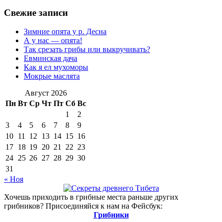
по
Свежие записи
записям
Зимние опята у р. Десна
А у нас — опята!
Так срезать грибы или выкручивать?
Евминская дача
Как я ел мухоморы
Мокрые маслята
Август 2026
Пн
Вт
Ср
Чт
Пт
Сб
Вс
1
2
3
4
5
6
7
8
9
10
11
12
13
14
15
16
17
18
19
20
21
22
23
24
25
26
27
28
29
30
31
« Ноя
Хочешь приходить в грибные места раньше других
грибников? Присоединяйся к нам на Фейсбук:
Грибники