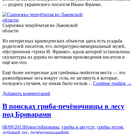
— родину украинского писателя Ивана Франко.
Сыроежка чешуйчатая во Львовской
области
Из интересных краеведческих объектов здесь есть усадьба
родителей писателя, его литературно-мемориальный музей,
обустроенная «тропа И. Франко», вдоль которой установлены
скульптуры из дерева по мотивам произведения писателя и
ещё кое-что.
Ещё более интересные для грибника-любителя места — это
разнообразные леса вокруг села, не заглянуть в которые,
пользуясь случаем, ну никак было нельзя…
Continue reading
→
Добавить комментарий
В поисках гриба-печёночницы в лесу
под Броварами
08/09/2013
Новости
Бровары
,
грибы в августе
,
грибы летом
,
дубовый лес
,
печёночница
admin