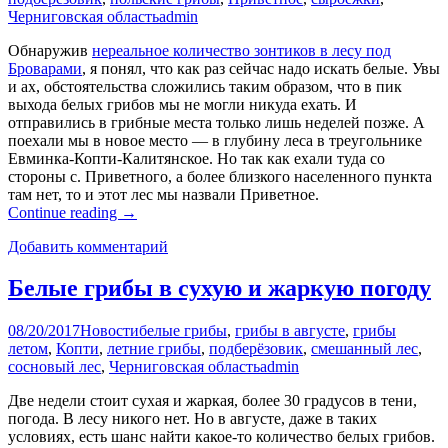
Черниговская область
admin
Обнаружив
нереальное количество зонтиков в лесу под
Броварами
, я понял, что как раз сейчас надо искать белые. Увы
и ах, обстоятельства сложились таким образом, что в пик
выхода белых грибов мы не могли никуда ехать. И
отправились в грибные места только лишь неделей позже. А
поехали мы в новое место — в глубину леса в треугольнике
Евминка-Копти-Калитянское. Но так как ехали туда со
стороны с. Приветного, а более близкого населенного пункта
там нет, то и этот лес мы назвали Приветное.
Continue reading
→
Добавить комментарий
Белые грибы в сухую и жаркую погоду
08/20/2017
Новости
белые грибы
,
грибы в августе
,
грибы
летом
,
Копти
,
летние грибы
,
подберёзовик
,
смешанный лес
,
сосновый лес
,
Черниговская область
admin
Две недели стоит сухая и жаркая, более 30 градусов в тени,
погода. В лесу никого нет. Но в августе, даже в таких
условиях, есть шанс найти какое-то количество белых грибов.