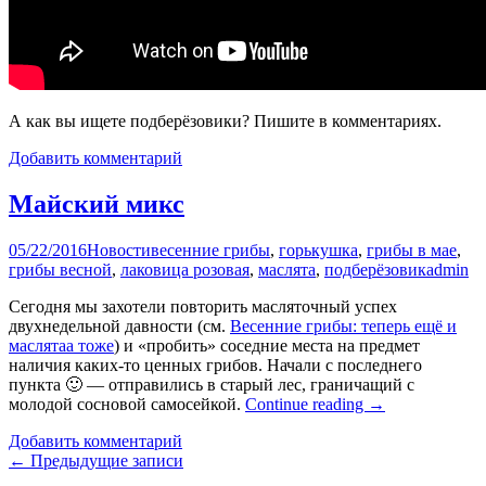
А как вы ищете подберёзовики? Пишите в комментариях.
Добавить комментарий
Майский микс
05/22/2016
Новости
весенние грибы
,
горькушка
,
грибы в мае
,
грибы весной
,
лаковица розовая
,
маслята
,
подберёзовик
admin
Сегодня мы захотели повторить масляточный успех
двухнедельной давности (см.
Весенние грибы: теперь ещё и
маслятаа тоже
) и «пробить» соседние места на предмет
наличия каких-то ценных грибов. Начали с последнего
пункта 🙂 — отправились в старый лес, граничащий с
молодой сосновой самосейкой.
Continue reading
→
Добавить комментарий
Навигация
←
Предыдущие записи