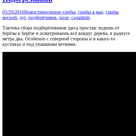
05/29/2016
Новости
весенние грибы
,
грибы в мае
,
грибы
весной
,
луг
,
подберёзовик
,
поле
,
сад
admin
Тактика сбора подберёзовиков здесь простая: ходишь от
берёзы к берёзе и осматриваешь всё вокруг дерева, в радиусе
метра два. Особенно с северной стороны и в каких-то
кустиках и под упавшими ветвями.