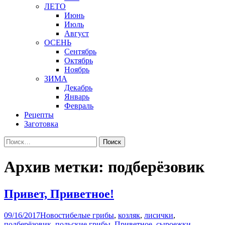
ЛЕТО
Июнь
Июль
Август
ОСЕНЬ
Сентябрь
Октябрь
Ноябрь
ЗИМА
Декабрь
Январь
Февраль
Рецепты
Заготовка
Найти:
Архив метки: подберёзовик
Привет, Приветное!
09/16/2017
Новости
белые грибы
,
козляк
,
лисички
,
подберёзовик
,
польские грибы
,
Приветное
,
сыроежки
,