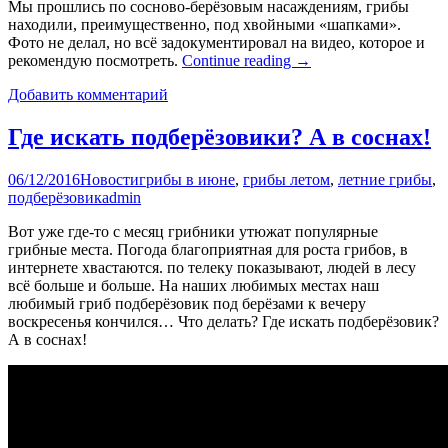
Мы прошлись по сосново-берёзовым насаждениям, грибы
находили, преимущественно, под хвойными «шапками».
Фото не делал, но всё задокументировал на видео, которое и
рекомендую посмотреть.
Continue reading
→
Добавить комментарий
Где искать подберёзовики? А в соснах!
06/12/2016
Новости
грибы в июне
,
грибы летом
,
летние грибы
,
подберёзовик
admin
Вот уже где-то с месяц грибники утюжат популярные
грибные места. Погода благоприятная для роста грибов, в
интернете хвастаются. по телеку показывают, людей в лесу
всё больше и больше. На наших любимых местах наш
любимый гриб подберёзовик под берёзами к вечеру
воскресенья кончился… Что делать? Где искать подберёзовик?
А в соснах!