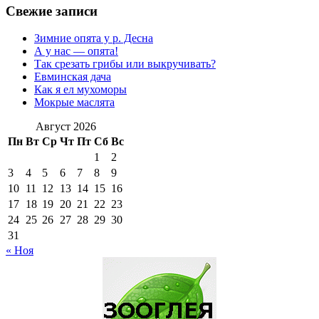
по
Свежие записи
записям
Зимние опята у р. Десна
А у нас — опята!
Так срезать грибы или выкручивать?
Евминская дача
Как я ел мухоморы
Мокрые маслята
Август 2026
Пн
Вт
Ср
Чт
Пт
Сб
Вс
1
2
3
4
5
6
7
8
9
10
11
12
13
14
15
16
17
18
19
20
21
22
23
24
25
26
27
28
29
30
31
« Ноя