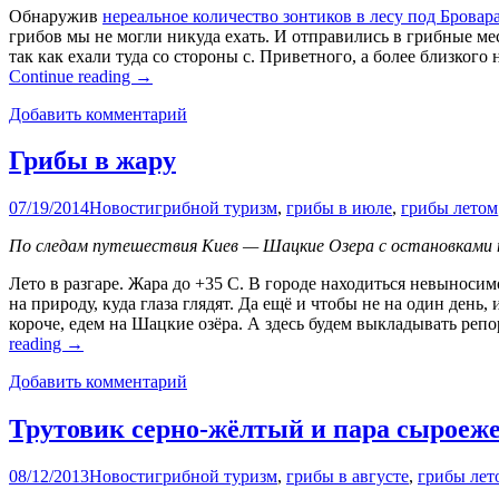
Обнаружив
нереальное количество зонтиков в лесу под Бровар
грибов мы не могли никуда ехать. И отправились в грибные ме
так как ехали туда со стороны с. Приветного, а более близкого 
Continue reading
→
Добавить комментарий
Грибы в жару
07/19/2014
Новости
грибной туризм
,
грибы в июле
,
грибы летом
По следам путешествия Киев — Шацкие Озера с остановками 
Лето в разгаре. Жара до +35 С. В городе находиться невыносим
на природу, куда глаза глядят. Да ещё и чтобы не на один день
короче, едем на Шацкие озёра. А здесь будем выкладывать реп
reading
→
Добавить комментарий
Трутовик серно-жёлтый и пара сыроеж
08/12/2013
Новости
грибной туризм
,
грибы в августе
,
грибы лет