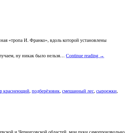
нная «тропа И. Франко», вдоль которой установлены
 случаем, ну никак было нельзя…
Continue reading
→
р краснеющий
,
подберёзовик
,
смешанный лес
,
сыроежки
,
Киевской и Черниговской областей, мои руки самопроизвольно