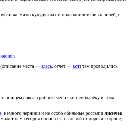
о грунтовке мимо кукурузных и подсолничниковых полей, в
ки
admin
а (описание места —
здесь
, отчёт —
вот
) там проводились
пять поищем
новые
грибные местечки неподалёку в этом
в
, немного черники и не особо обильные россыпи
лисичек
.
может нам сегодня попасться, на левой от дороги стороне,