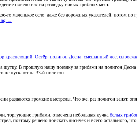
идение повело нас на разведку новых грибных мест.
кое-то маленькое село, даже без дорожных указателей, потом п
ding
→
ор краснеющий
,
Остёр
,
полигон Десна
,
смешанный лес
,
сыроеж
 на шутку. В прошлую нашу поездку за грибами на полигон Десн
го не пускают на 33-й полигон.
емени раздаются громкие выстрелы. Что же, раз полигон занят, о
ли, торгующие грибами, отмечена небольшая кучка
белых грибо
трел, поэтому решено поискать лисичек и всего остального, что 