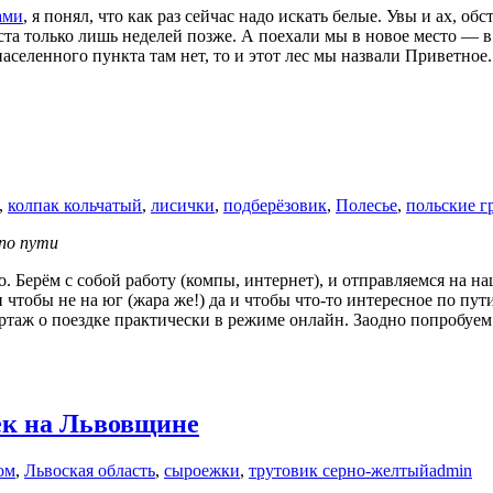
ами
, я понял, что как раз сейчас надо искать белые. Увы и ах, о
ста только лишь неделей позже. А поехали мы в новое место — 
населенного пункта там нет, то и этот лес мы назвали Приветное.
,
колпак кольчатый
,
лисички
,
подберёзовик
,
Полесье
,
польские г
по пути
о. Берём с собой работу (компы, интернет), и отправляемся на н
, и чтобы не на юг (жара же!) да и чтобы что-то интересное по п
ортаж о поездке практически в режиме онлайн. Заодно попробуем
ек на Львовщине
ом
,
Львоская область
,
сыроежки
,
трутовик серно-желтый
admin