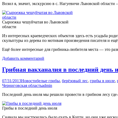
Возил я, значит, экскурсию в с. Нагуевичи Львовской области
Сыроежка чешуйчатая во Львовской
области
Из интересных краеведческих объектов здесь есть усадьба род
скульптуры из дерева по мотивам произведения писателя и ещё 
Ещё более интересные для грибника-любителя места — это разн
Добавить комментарий
Грибная вакханалия в последний день 
07/31/2013
Новости
белые грибы
,
берёзовый лес
,
грибы в июле
,
Черниговская область
admin
Последний день июля мы решили провести в грибном лесу где-
Грибы в последний день июля
Сначала мы настроились было ехать в Копти, но они уже неско