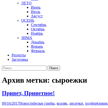
ЛЕТО
Июнь
Июль
Август
ОСЕНЬ
Сентябрь
Октябрь
Ноябрь
ЗИМА
Декабрь
Январь
Февраль
Рецепты
Заготовка
Найти:
Архив метки: сыроежки
Привет, Приветное!
09/16/2017
Новости
белые грибы
,
козляк
,
лисички
,
подберёзовик