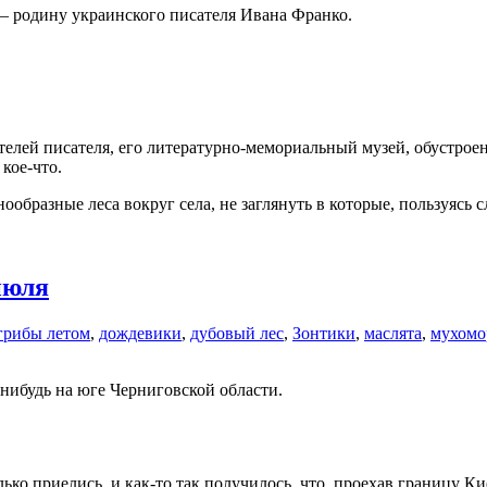
 — родину украинского писателя Ивана Франко.
ителей писателя, его литературно-мемориальный музей, обустрое
кое-что.
ообразные леса вокруг села, не заглянуть в которые, пользуясь
июля
грибы летом
,
дождевики
,
дубовый лес
,
Зонтики
,
маслята
,
мухомо
нибудь на юге Черниговской области.
лько приелись, и как-то так получилось, что, проехав границу 