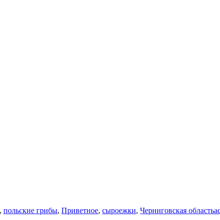
,
польские грибы
,
Приветное
,
сыроежки
,
Черниговская область
a