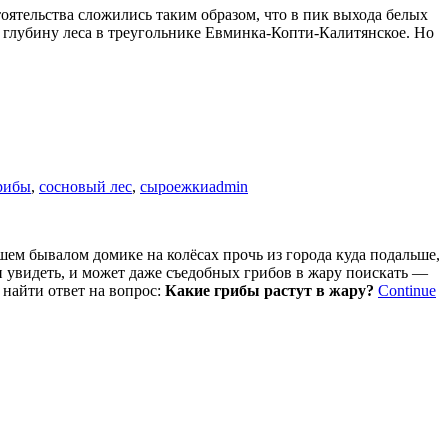
бстоятельства сложились таким образом, что в пик выхода белых
в глубину леса в треугольнике Евминка-Копти-Калитянское. Но
рибы
,
сосновый лес
,
сыроежки
admin
ашем бывалом домике на колёсах прочь из города куда подальше,
ути увидеть, и может даже съедобных грибов в жару поискать —
 найти ответ на вопрос:
Какие грибы растут в жару?
Continue