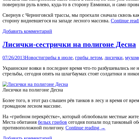
повернули руль влево, куда-то в сторону Евминки, и само пров
Свернув с Черниговскй трассы, мы проехали сначала сквозь ка
сторону видневшегося на западе лесного массива.
Continue rea
Добавить комментарий
Лисички-сестрички на полигоне Десна
07/26/2013
Новости
грибы в июле
,
грибы летом
,
лисички
,
мухом
Украинские вояки в последнее время что-то разбушевались не
стрельбы, сегодня опять на шлагбаумах стоят солдатики и нико
Лисички на полигоне Десна
Более того, в этот раз слышен рёв танков в лесу и время от вр
громадном лесном массиве.
На «грибном перекрёстке», который облюбовали местные жите
Места обитания
белых грибов
сегодня попали под танковый обс
противоположной полигону.
Continue reading
→
Добавить комментарий