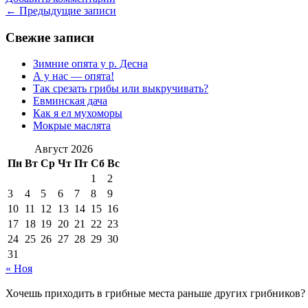
Навигация
←
Предыдущие записи
по
Свежие записи
записям
Зимние опята у р. Десна
А у нас — опята!
Так срезать грибы или выкручивать?
Евминская дача
Как я ел мухоморы
Мокрые маслята
Август 2026
Пн
Вт
Ср
Чт
Пт
Сб
Вс
1
2
3
4
5
6
7
8
9
10
11
12
13
14
15
16
17
18
19
20
21
22
23
24
25
26
27
28
29
30
31
« Ноя
Хочешь приходить в грибные места раньше других грибников?