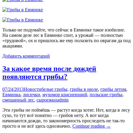
Только не подумайте, что сейчас в Евминке такое изобилие.
На самом деле лес в Евминке спит, а урожай — полностью
«трудовой», ох и пришлось же ему полазить по оврагам да под
акациями.
Добавить комментарий
За какое время после дождей
появляются грибы?
07/24/2013
Новости
белые грибы
,
грибы в июле
,
грибы летом
,
Евминка
,
лисички
,
мухомор краснеющий
,
польские грибы
,
смешанный лес
,
сыроежки
admin
Эти грибы не поймёшь — растут когда хотят. Нет, когда в лесу
сухо, то тут всё понятно — грибов нету. А вот когда
начинаются дожди, то закономерность проследить не так-то
просто и не всё здесь однозначно.
Continue reading
→