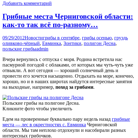
Добавить комментарий
Грибные места Черниговской области:
как-то так всё по-разному…
09/29/2012
Новости
грибы в сентябре
,
грибы осенью
,
груздь
оливково-чёрный
,
Евминка
,
Зонтики
,
полигон Десна
,
польские грибы
admin
Вчера вернулись с отпуска с моря. Родина встретила нас
пасмурной погодой с облаками, от которых мы чуть-чуть уже
отвыкли. А вот сегодня — хороший солнечный день и
провести его хочется насыщенно. Отдыхать на море, конечно,
хорошо, но и в наших широтах найдутся интересные занятия
на выходные, например,
поход за грибами
.
Польские грибы на полигоне Десна.
Кликните фото чтобы увеличить
Едем на проверенные буквально пару недель назад
грибные
места — лес в окрестностях с. Евминка
Черниговской
области. Мы там неплохо отдохнули и насобирали разных
интересных грибочков.