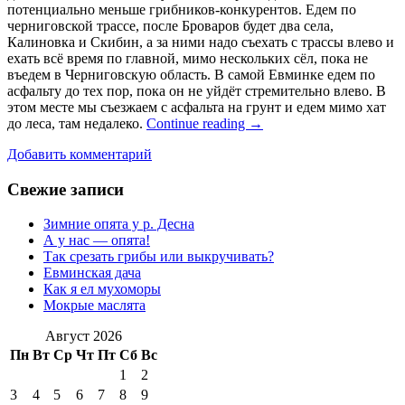
потенциально меньше грибников-конкурентов. Едем по
черниговской трассе, после Броваров будет два села,
Калиновка и Скибин, а за ними надо съехать с трассы влево и
ехать всё время по главной, мимо нескольких сёл, пока не
въедем в Черниговскую область. В самой Евминке едем по
асфальту до тех пор, пока он не уйдёт стремительно влево. В
этом месте мы съезжаем с асфальта на грунт и едем мимо хат
до леса, там недалеко.
Continue reading
→
Добавить комментарий
Свежие записи
Зимние опята у р. Десна
А у нас — опята!
Так срезать грибы или выкручивать?
Евминская дача
Как я ел мухоморы
Мокрые маслята
Август 2026
Пн
Вт
Ср
Чт
Пт
Сб
Вс
1
2
3
4
5
6
7
8
9