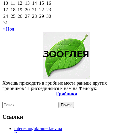
10
11
12
13
14
15
16
17
18
19
20
21
22
23
24
25
26
27
28
29
30
31
« Ноя
Хочешь приходить в грибные места раньше других
грибников? Присоединяйся к нам на Фейсбук:
Грибники
Найти:
Ссылки
interestingukraine.kiev.ua