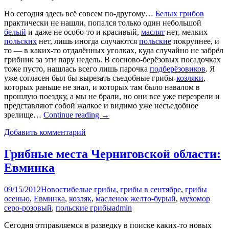
Но сегодня здесь всё совсем по-другому…
Белых грибов
практически не нашли, попался только один небольшой
белый
и даже не особо-то и красивый,
маслят
нет, мелких
польских
нет, лишь иногда случаются
польские
покрупнее, и
то — в каких-то отдалённых уголках, куда случайно не забрёл
грибник за эти пару недель. В сосново-берёзовых посадочках
тоже пусто, нашлась всего лишь парочка
подберёзовиков
. Я
уже согласен был бы вырезать съедобные грибы-
козляки
,
которых раньше не знал, и которых там было навалом в
прошлую поездку, а мы не брали, но они все уже перезрели и
представляют собой жалкое и видимо уже несъедобное
зрелище…
Continue reading
→
Добавить комментарий
Грибные места Черниговской области:
Евминка
09/15/2012
Новости
белые грибы
,
грибы в сентябре
,
грибы
осенью
,
Евминка
,
козляк
,
масленок желто-бурый
,
мухомор
серо-розовый
,
польские грибы
admin
Сегодня отправляемся в разведку в поиске каких-то новых