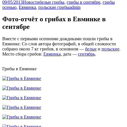
09/05/2013
Новости
белые грибы
,
грибы в сентябре
,
грибы
осенью
,
Евминка
,
польские грибы
admin
Фото-отчёт о грибах в Евминке в
сентябре
Вместе с первыми осенними дождиками пошли грибы в
Евминке. Со слов автора фотографий, в общей сложности
собрано около 7 кг грибов, в основном —
белые
и
польские
.
Место сбора грибов:
Евминка
, дата —
сентябрь
.
Грибы в Евминке