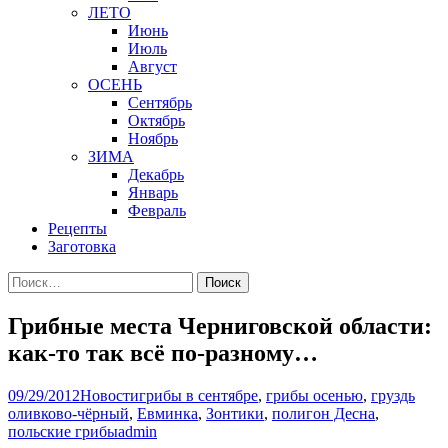
ЛЕТО
Июнь
Июль
Август
ОСЕНЬ
Сентябрь
Октябрь
Ноябрь
ЗИМА
Декабрь
Январь
Февраль
Рецепты
Заготовка
Найти:
Грибные места Черниговской области:
как-то так всё по-разному…
09/29/2012
Новости
грибы в сентябре
,
грибы осенью
,
груздь
оливково-чёрный
,
Евминка
,
Зонтики
,
полигон Десна
,
польские грибы
admin