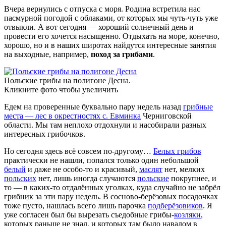
Вчера вернулись с отпуска с моря. Родина встретила нас
пасмурной погодой с облаками, от которых мы чуть-чуть уже
отвыкли. А вот сегодня — хороший солнечный день и
провести его хочется насыщенно. Отдыхать на море, конечно,
хорошо, но и в наших широтах найдутся интересные занятия
на выходные, например,
поход за грибами
.
Польские грибы на полигоне Десна.
Кликните фото чтобы увеличить
Едем на проверенные буквально пару недель назад
грибные
места — лес в окрестностях с. Евминка
Черниговской
области. Мы там неплохо отдохнули и насобирали разных
интересных грибочков.
Но сегодня здесь всё совсем по-другому…
Белых грибов
практически не нашли, попался только один небольшой
белый
и даже не особо-то и красивый,
маслят
нет, мелких
польских
нет, лишь иногда случаются
польские
покрупнее, и
то — в каких-то отдалённых уголках, куда случайно не забрёл
грибник за эти пару недель. В сосново-берёзовых посадочках
тоже пусто, нашлась всего лишь парочка
подберёзовиков
. Я
уже согласен был бы вырезать съедобные грибы-
козляки
,
которых раньше не знал, и которых там было навалом в