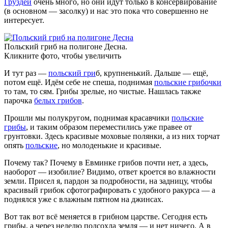
Груздей
очень много, но они идут только в консервирование
(в основном — засолку) и нас это пока что совершенно не
интересует.
Польский гриб на полигоне Десна.
Кликните фото, чтобы увеличить
И тут раз —
польский гри
б, крупненький. Дальше — ещё,
потом ещё. Идём себе не спеша, поднимая
польские грибочки
то там, то сям. Грибы зрелые, но чистые. Нашлась также
парочка
белых грибов
.
Прошли мы полукругом, поднимая красавчики
польские
грибы
, и таким образом переместились уже правее от
грунтовки. Здесь красивые моховые полянки, а из них торчат
опять
польские
, но молоденькие и красивые.
Почему так? Почему в Евминке грибов почти нет, а здесь,
наоборот — изобилие? Видимо, ответ кроется во влажности
земли. Присел я, пардон за подробности, на задницу, чтобы
красивый грибок сфотографировать с удобного ракурса — а
поднялся уже с влажным пятном на джинсах.
Вот так вот всё меняется в грибном царстве. Сегодня есть
грибы, а через неделю подсохла земля — и нет ничего. А в