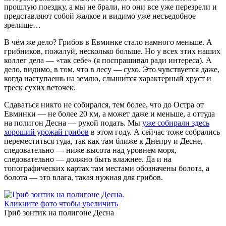
прошлую поездку, а мы не брали, но они все уже перезрели и
представляют собой жалкое и видимо уже несъедобное
зрелище…
В чём же дело? Грибов в Евминке стало намного меньше. А
грибников, пожалуй, несколько больше. Но у всех этих наших
коллег дела — «так себе» (я поспрашивал ради интереса). А
дело, видимо, в том, что в лесу — сухо. Это чувствуется даже,
когда наступаешь на землю, слышится характерный хруст и
треск сухих веточек.
Сдаваться никто не собирался, тем более, что до Остра от
Евминки — не более 20 км, а может даже и меньше, а оттуда
на полигон Десна — рукой подать. Мы
уже собирали здесь
хороший урожай грибов
в этом году. А сейчас тоже собрались
переместиться туда, так как там ближе к Днепру и Десне,
следовательно — ниже высота над уровнем моря,
следовательно — должно быть влажнее. Да и на
топографических картах там местами обозначены болота, а
болота — это влага, такая нужная для грибов.
Гриб зонтик на полигоне Десна