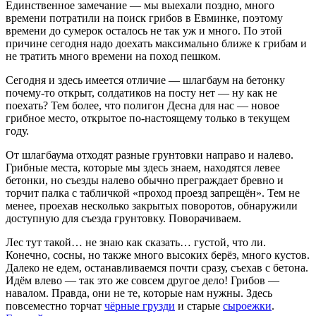
Единственное замечание — мы выехали поздно, много
времени потратили на поиск грибов в Евминке, поэтому
времени до сумерок осталось не так уж и много. По этой
причине сегодня надо доехать максимально ближе к грибам и
не тратить много времени на поход пешком.
Сегодня и здесь имеется отличие — шлагбаум на бетонку
почему-то открыт, солдатиков на посту нет — ну как не
поехать? Тем более, что полигон Десна для нас — новое
грибное место, открытое по-настоящему только в текущем
году.
От шлагбаума отходят разные грунтовки направо и налево.
Грибные места, которые мы здесь знаем, находятся левее
бетонки, но съезды налево обычно преграждает бревно и
торчит палка с табличкой «проход проезд запрещён». Тем не
менее, проехав несколько закрытых поворотов, обнаружили
доступную для съезда грунтовку. Поворачиваем.
Лес тут такой… не знаю как сказать… густой, что ли.
Конечно, сосны, но также много высоких берёз, много кустов.
Далеко не едем, останавливаемся почти сразу, съехав с бетона.
Идём влево — так это же совсем другое дело! Грибов —
навалом. Правда, они не те, которые нам нужны. Здесь
повсеместно торчат
чёрные грузди
и старые
сыроежки
.