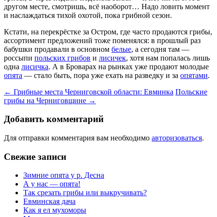
другом месте, смотришь, всё наоборот… Надо ловить момент
и наслаждаться тихой охотой, пока грибной сезон.
Кстати, на перекрёстке за Остром, где часто продаются грибы,
ассортимент предложений тоже поменялся: в прошлый раз
бабушки продавали в основном
белые
, а сегодня там —
россыпи
польских грибов
и
лисичек
, хотя нам попалась лишь
одна
лисичка
. А в Броварах на рынках уже продают молодые
опята
— стало быть, пора уже ехать на разведку и за
опятами
.
Навигация
←
Грибные места Черниговской области: Евминка
Польские
грибы на Черниговщине
→
по
записям
Добавить комментарий
Для отправки комментария вам необходимо
авторизоваться
.
Свежие записи
Зимние опята у р. Десна
А у нас — опята!
Так срезать грибы или выкручивать?
Евминская дача
Как я ел мухоморы