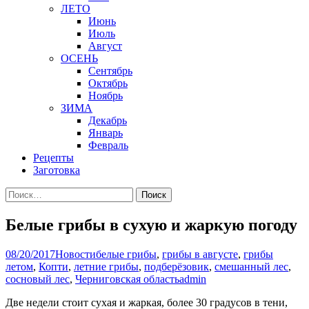
ЛЕТО
Июнь
Июль
Август
ОСЕНЬ
Сентябрь
Октябрь
Ноябрь
ЗИМА
Декабрь
Январь
Февраль
Рецепты
Заготовка
Найти:
Белые грибы в сухую и жаркую погоду
08/20/2017
Новости
белые грибы
,
грибы в августе
,
грибы
летом
,
Копти
,
летние грибы
,
подберёзовик
,
смешанный лес
,
сосновый лес
,
Черниговская область
admin
Две недели стоит сухая и жаркая, более 30 градусов в тени,