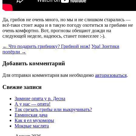
Да, грибов не очень много, но мы и не слишком старались —
всё-таки стоит жара и в такую погоду охотиться за грибами не
очень комфортно. Вот, прогнозы обещают дожди на
следующей неделе, надеюсь, станет повеселее :-).
Навигация
←
Что подарить грибнику? Грибной нож!
Ура! Зонтики
попёрли
→
по
записям
Добавить комментарий
Для отправки комментария вам необходимо
авторизоваться
.
Свежие записи
Зимние опята у р. Десна
А у нас — опята!
Так срезать грибы или выкручивать?
Евминская дача
Как я ел мухоморы
Мокрые маслята