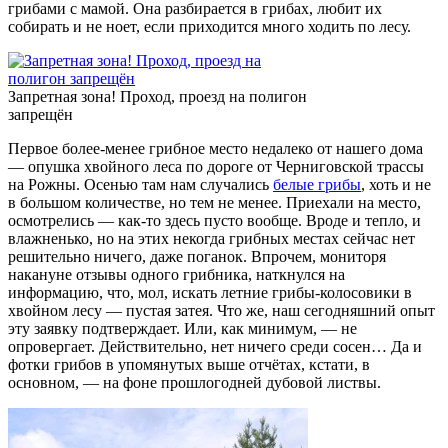
грибами с мамой. Она разбирается в грибах, любит их
собирать и не ноет, если приходится много ходить по лесу.
Запретная зона! Проход, проезд на полигон
запрещён
Первое более-менее грибное место недалеко от нашего дома
— опушка хвойного леса по дороге от Черниговской трассы
на Рожны. Осенью там нам случались
белые грибы
, хоть и не
в большом количестве, но тем не менее. Приехали на место,
осмотрелись — как-то здесь пусто вообще. Вроде и тепло, и
влажненько, но на этих некогда грибных местах сейчас нет
решительно ничего, даже поганок. Впрочем, мониторя
накануне отзывы одного грибника, наткнулся на
информацию, что, мол, искать летние грибы-колосовики в
хвойном лесу — пустая затея. Что же, наш сегодняшний опыт
эту заявку подтверждает. Или, как минимум, — не
опровергает. Действительно, нет ничего среди сосен… Да и
фотки грибов в упомянутых выше отчётах, кстати, в
основном, — на фоне прошлогодней дубовой листвы.