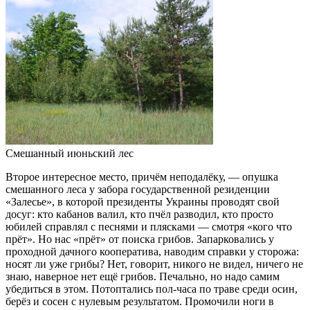
Смешанный июньский лес
Второе интересное место, причём неподалёку, — опушка
смешанного леса у забора государственной резиденции
«Залесье», в которой президенты Украины проводят свой
досуг: кто кабанов валил, кто пчёл разводил, кто просто
юбилей справлял с песнями и плясками — смотря «кого что
прёт». Но нас «прёт» от поиска грибов. Запарковались у
проходной дачного кооператива, наводим справки у сторожа:
носят ли уже грибы? Нет, говорит, никого не видел, ничего не
знаю, наверное нет ещё грибов. Печально, но надо самим
убедиться в этом. Потоптались пол-часа по траве среди осин,
берёз и сосен с нулевым результатом. Промочили ноги в