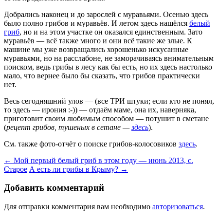
Добрались наконец и до зарослей с муравьями. Осенью здесь
было полно грибов и муравьёв. И летом здесь нашёлся
белый
гриб
, но и на этом участке он оказался единственным. Зато
муравьёв — всё также много и они всё такие же злые. К
машине мы уже возвращались хорошенько искусанные
муравьями, но на расслабоне, не заморачиваясь внимательным
поиском, ведь грибы в лесу как бы есть, но их здесь настолько
мало, что вернее было бы сказать, что грибов практически
нет.
Весь сегодняшний улов — (все ТРИ штуки; если кто не понял,
то здесь — ирония :-)) — отдаём маме, она их, наверняка,
приготовит своим любимым способом — потушит в сметане
(
рецепт грибов, тушеных в сетане —
здесь
).
См. также фото-отчёт о поиске грибов-колосовиков
здесь
.
Навигация
←
Мой первый белый гриб в этом году — июнь 2013, с.
Старое
А есть ли грибы в Крыму?
→
по
записям
Добавить комментарий
Для отправки комментария вам необходимо
авторизоваться
.