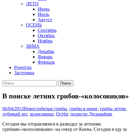
ЛЕТО
Июнь
Июль
Август
ОСЕНЬ
Сентябрь
Октябрь
Ноябрь
ЗИМА
Декабрь
Январь
Февраль
Рецепты
Заготовка
Найти:
В поиске летних грибов-«колосовиков»
06/04/2013
Новости
белые грибы
,
грибы в июне
,
грибы летом
,
дубовый лес
,
колосовики
,
Остёр
,
полигон Десна
admin
Сегодня мы отправляемся в разведку за летними
грибами-«колосовиками» на север от Киева. Сегодня я еду за