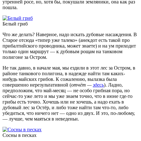
утренней росе, но, хотя бы, покушали земляники, она как раз
пошла.
Белый гриб
Что же делать? Наверное, надо искать дубовые насаждения. В
Старое отсюда «типер уже талеко» (анекдот есть такой про
прибалтийского проводника, может знаете) и на ум приходит
только один маршрут — к дубовым рощам на танковом
полигоне за Остром.
Не так давно, в начале мая, мы ездили в этот лес за Остром, в
районе танкового полигона, в надежде найти там каких-
нибудь майских грибов. К сожалению, вылазка была
совершенно нерезультативной (
отчёт —
здесь
). Ладно,
предположим, что май-месяц — не особо грибная пора, но
сейчас-то уже лето и мы уже знаем точно, что в июне где-то
грибы есть точно. Хочешь или не хочешь, а надо ехать в
дубовый лес за Остёр, и либо тоже найти там что-то, либо
убедиться, что ничего нет — одно из двух. И это, по-любому,
— лучше, чем маяться в неведеньи.
Сосны в песках