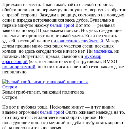
Приехали на место. План такой: зайти с левой стороны,
обойти полигон по периметру по опушкам, вернуться обратно
с правой стороны. Заходим в рощицу, состоящую из молодых
осин и изредка встречающихся здесь дубов. Буквально в
первые минуты нахожу
белый гриб
! Вот это — реальная
заявка на победу! Продолжаем поиски. Но, увы, следующие
пол-часа не приносят нам никакой удачи. Если не считать
удачей растущий на пне
пилолистник чешуйчатый
. Между
делом прошли мимо сосновых участков среди песчаных
холмов, но здесь сегодня тоже ничего нет. Ни
маслёнка
, ни
поганки. Встретился, правда, съедобный
мухомор
краснеющий
(как-то малоинтересно) и трутовики, ИМХО
полипор зимний
, но о них писать в летний сезон как-то даже
неприлично.
Белый гриб-гигант, танковый полигон за
Остром
Но вот и дубовая роща. Несколько минут — и тут видим
вдалеке огромный
белый гриб
! Опять оживает надежда на то,
что получится сегодня здесь насобирать грибов. Но
последующие пол-часа метаний от дуба к дубу опять хоронят
её на продолжительное время.