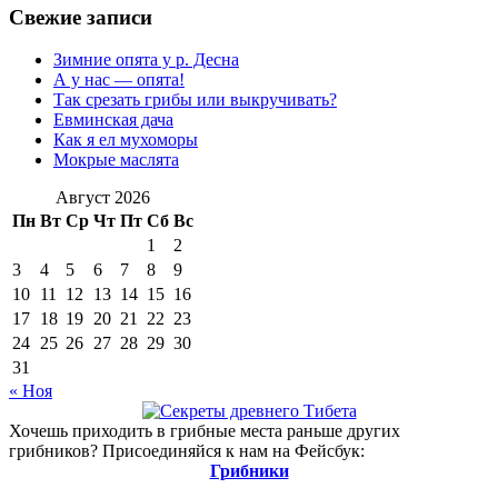
Свежие записи
Зимние опята у р. Десна
А у нас — опята!
Так срезать грибы или выкручивать?
Евминская дача
Как я ел мухоморы
Мокрые маслята
Август 2026
Пн
Вт
Ср
Чт
Пт
Сб
Вс
1
2
3
4
5
6
7
8
9
10
11
12
13
14
15
16
17
18
19
20
21
22
23
24
25
26
27
28
29
30
31
« Ноя
Хочешь приходить в грибные места раньше других
грибников? Присоединяйся к нам на Фейсбук:
Грибники