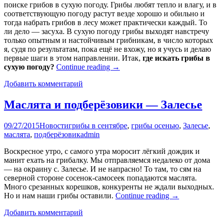
поиске грибов в сухую погоду. Грибы любят тепло и влагу, и в
соответствующую погоду растут везде хорошо и обильно и
тогда набрать грибов в лесу может практически каждый. То
ли дело — засуха. В сухую погоду грибы выходят навстречу
только опытным и настойчивым грибникам, в число которых
я, судя по результатам, пока ещё не вхожу, но я учусь и делаю
первые шаги в этом направлении. Итак,
где искать грибы в
сухую погоду?
Continue reading
→
Добавить комментарий
Маслята и подберёзовики — Залесье
09/27/2015
Новости
грибы в сентябре
,
грибы осенью
,
Залесье
,
маслята
,
подберёзовик
admin
Воскресное утро, с самого утра моросит лёгкий дождик и
манит ехать на грибалку. Мы отправляемся недалеко от дома
— на окраину с. Залесье. И не напрасно! То там, то сям на
северной стороне сосенок-самосеек попадаются маслята.
Много срезанных корешков, конкуренты не ждали выходных.
Но и нам наши грибы оставили.
Continue reading
→
Добавить комментарий