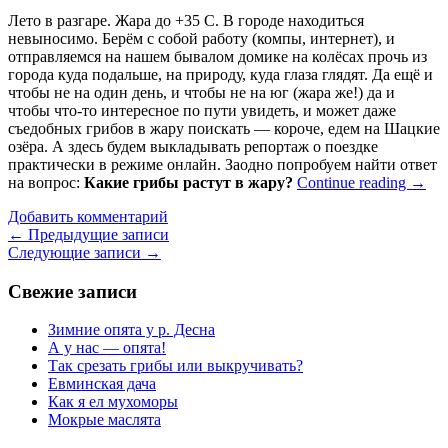
Лето в разгаре. Жара до +35 С. В городе находиться
невыносимо. Берём с собой работу (компы, интернет), и
отправляемся на нашем бывалом домике на колёсах прочь из
города куда подальше, на природу, куда глаза глядят. Да ещё и
чтобы не на один день, и чтобы не на юг (жара же!) да и
чтобы что-то интересное по пути увидеть, и может даже
съедобных грибов в жару поискать — короче, едем на Шацкие
озёра. А здесь будем выкладывать репортаж о поездке
практически в режиме онлайн. Заодно попробуем найти ответ
на вопрос:
Какие грибы растут в жару?
Continue reading
→
Добавить комментарий
Навигация
←
Предыдущие записи
Следующие записи
→
по
записям
Свежие записи
Зимние опята у р. Десна
А у нас — опята!
Так срезать грибы или выкручивать?
Евминская дача
Как я ел мухоморы
Мокрые маслята