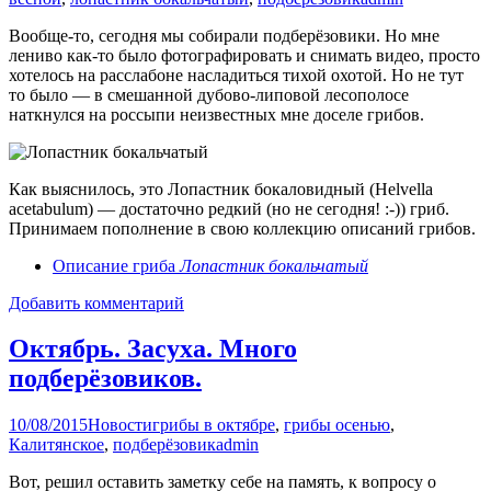
Вообще-то, сегодня мы собирали подберёзовики. Но мне
лениво как-то было фотографировать и снимать видео, просто
хотелось на расслабоне насладиться тихой охотой. Но не тут
то было — в смешанной дубово-липовой лесополосе
наткнулся на россыпи неизвестных мне доселе грибов.
Как выяснилось, это Лопастник бокаловидный (Helvella
acetabulum) — достаточно редкий (но не сегодня! :-)) гриб.
Принимаем пополнение в свою коллекцию описаний грибов.
Описание гриба
Лопастник бокальчатый
Добавить комментарий
Октябрь. Засуха. Много
подберёзовиков.
10/08/2015
Новости
грибы в октябре
,
грибы осенью
,
Калитянское
,
подберёзовик
admin
Вот, решил оставить заметку себе на память, к вопросу о