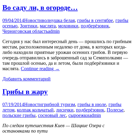
Во саду ли, в огороде…
09/04/2014
Новости
волнушка белая
,
грибы в сентябре
,
грибы
осенью
,
Зонтики
,
маслята
,
моховики
,
подберёзовик
,
Черниговская область
admin
Сегодня у нас был интересный день — прошлись по грибным
местам, расположенным недалеко от дома, в которых когда-
либо находили приятные урожаи осенних грибов. В первую
очередь отправились в заброшенный сад за Семиполками —
там прошлой осенью, да и летом, были подберёзовики и
маслята.
Continue reading
→
Добавить комментарий
Грибы в жару
07/19/2014
Новости
грибной туризм
,
грибы в июле
,
грибы
летом
,
колпак кольчатый
,
лисички
,
подберёзовик
,
Полесье
,
польские грибы
,
сосновый лес
,
сыроежки
admin
По следам путешествия Киев — Шацкие Озера с
остановками по пути