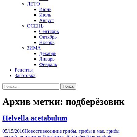
ЛЕТО
Июнь
Июль
Август
ОСЕНЬ
Сентябрь
Октябрь
Ноябрь
ЗИМА
Декабрь
Январь
Февраль
Рецепты
Заготовка
Найти:
Архив метки: подберёзовик
Helvella acetabulum
05/15/2016
Новости
весенние грибы
,
грибы в мае
,
грибы
весной
,
лопастник бокальчатый
,
подберёзовик
admin