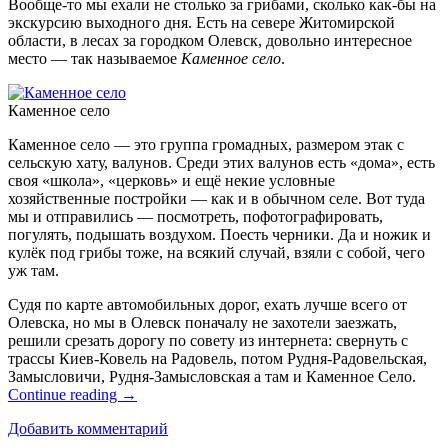
Вообще-то мы ехали не столько за грибами, сколько как-бы на
экскурсию выходного дня. Есть на севере Житомирской
области, в лесах за городком Олевск, довольно интересное
место — так называемое
Каменное село
.
Каменное село
Каменное село — это группа громадных, размером этак с
сельскую хату, валунов. Среди этих валунов есть «дома», есть
своя «школа», «церковь» и ещё некие условные
хозяйственные постройки — как и в обычном селе. Вот туда
мы и отправились — посмотреть, пофотографировать,
погулять, подышать воздухом. Поесть черники. Да и ножик и
кулёк под грибы тоже, на всякий случай, взяли с собой, чего
уж там.
Судя по карте автомобильных дорог, ехать лучше всего от
Олевска, но мы в Олевск поначалу не захотели заезжать,
решили срезать дорогу по совету из интернета: свернуть с
трассы Киев-Ковель на Радовель, потом Рудня-Радовельская,
Замысловичи, Рудня-Замысловская а там и Каменное Село.
Continue reading
→
Добавить комментарий