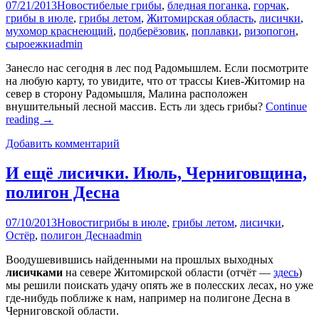
07/21/2013
Новости
белые грибы
,
бледная поганка
,
горчак
,
грибы в июле
,
грибы летом
,
Житомирская область
,
лисички
,
мухомор краснеющий
,
подберёзовик
,
поплавки
,
ризопогон
,
сыроежки
admin
Занесло нас сегодня в лес под Радомышлем. Если посмотрите
на любую карту, то увидите, что от трассы Киев-Житомир на
север в сторону Радомышля, Малина расположен
внушительный лесной массив. Есть ли здесь грибы?
Continue
reading
→
Добавить комментарий
И ещё лисички. Июль, Черниговщина,
полигон Десна
07/10/2013
Новости
грибы в июле
,
грибы летом
,
лисички
,
Остёр
,
полигон Десна
admin
Воодушевившись найденными на прошлых выходных
лисичками
на севере Житомирской области (отчёт —
здесь
)
мы решили поискать удачу опять же в полесских лесах, но уже
где-нибудь поближе к нам, например на полигоне Десна в
Черниговской области.