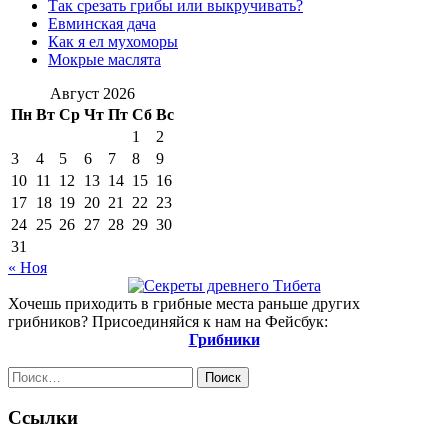
Так срезать грибы или выкручивать?
Евминская дача
Как я ел мухоморы
Мокрые маслята
Август 2026
Пн
Вт
Ср
Чт
Пт
Сб
Вс
1
2
3
4
5
6
7
8
9
10
11
12
13
14
15
16
17
18
19
20
21
22
23
24
25
26
27
28
29
30
31
« Ноя
Хочешь приходить в грибные места раньше других
грибников? Присоединяйся к нам на Фейсбук:
Грибники
Найти:
Ссылки