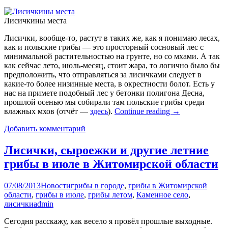
Лисичкины места
Лисички, вообще-то, растут в таких же, как я понимаю лесах,
как и польские грибы — это просторный сосновый лес с
минимальной растительностью на грунте, но со мхами. А так
как сейчас лето, июль-месяц, стоит жара, то логично было бы
предположить, что отправляться за лисичками следует в
какие-то более низинные места, в окрестности болот. Есть у
нас на примете подобный лес у бетонки полигона Десна,
прошлой осенью мы собирали там польские грибы среди
влажных мхов (отчёт —
здесь
).
Continue reading
→
Добавить комментарий
Лисички, сыроежки и другие летние
грибы в июле в Житомирской области
07/08/2013
Новости
грибы в городе
,
грибы в Житомирской
области
,
грибы в июле
,
грибы летом
,
Каменное село
,
лисички
admin
Сегодня расскажу, как весело я провёл прошлые выходные.