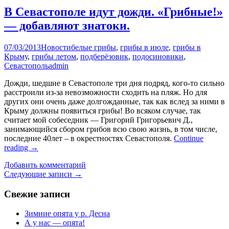
В Севастополе идут дожди. «Грибные!»
— добавляют знатоки.
07/03/2013
Новости
белые грибы
,
грибы в июле
,
грибы в
Крыму
,
грибы летом
,
подберёзовик
,
подосиновики
,
Севастополь
admin
Дожди, шедшие в Севастополе три дня подряд, кого-то сильно
расстроили из-за невозможности сходить на пляж. Но для
других они очень даже долгожданные, так как вслед за ними в
Крыму должны появиться грибы! Во всяком случае, так
считает мой собеседник — Григорий Григорьевич Д.,
занимающийся сбором грибов всю свою жизнь, в том числе,
последние 40лет – в окрестностях Севастополя.
Continue
reading
→
Добавить комментарий
Навигация
Следующие записи
→
по
Свежие записи
записям
Зимние опята у р. Десна
А у нас — опята!