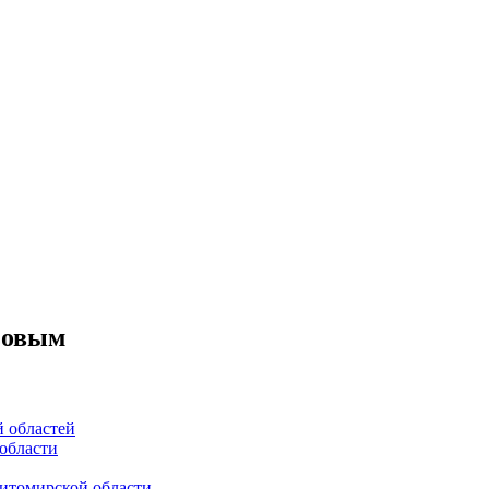
озовым
й областей
области
итомирской области