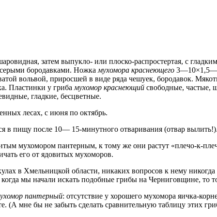
аровидная, затем выпукло- или плоско-распростертая, с гладким 
о-серыми бородавками. Ножка
мухомора краснеющего
3—10×1,5—3,
ватой вольвой, приросшей в виде ряда чешуек, бородавок. Мяко
аха. Пластинки у гриба
мухомор краснеющий
свободные, частые, ш
идные, гладкие, бесцветные.
енных лесах, с июня по октябрь.
я в пищу после 10— 15-минутного отваривания (отвар вылить!)
витым мухомором пантерным, к тому же они растут «плечо-к-пл
личать его от ядовитых мухоморов.
кулах в Хмельницкой области, никаких вопросов к нему никогда
 А когда мы начали искать подобные грибы на Черниговщине, то 
ухомор пантерный
: отсутствие у хорошего мухомора яичка-корн
е. (А мне бы не забыть сделать сравнительную таблицу этих гри