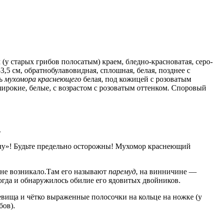
(у старых грибов полосатым) краем, бледно-красноватая, серо-
5 см, обратнобулавовидная, сплошная, белая, позднее с
ть
мухомора краснеющего
белая, под кожицей с розоватым
ирокие, белые, с возрастом с розоватым оттенком. Споровый
.
ечу»! Будьте предельно осторожны! Мухомор краснеющий
 не возникало.Там его называют
паремуд
, на винничине —
тогда и обнаружилось обилие его ядовитых двойников.
евища и чётко выраженные полосочки на кольце на ножке (у
бов).