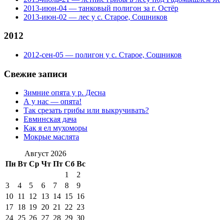
2013-июн-04 — танковый полигон за г. Остёр
2013-июн-02 — лес у с. Старое, Сошников
2012
2012-сен-05 — полигон у с. Старое, Сошников
Свежие записи
Зимние опята у р. Десна
А у нас — опята!
Так срезать грибы или выкручивать?
Евминская дача
Как я ел мухоморы
Мокрые маслята
Август 2026
Пн
Вт
Ср
Чт
Пт
Сб
Вс
1
2
3
4
5
6
7
8
9
10
11
12
13
14
15
16
17
18
19
20
21
22
23
24
25
26
27
28
29
30