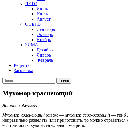
ЛЕТО
Июнь
Июль
Август
ОСЕНЬ
Сентябрь
Октябрь
Ноябрь
ЗИМА
Декабрь
Январь
Февраль
Рецепты
Заготовка
Найти:
Мухомор краснеющий
Amanita rubescens
Мухомор краснеющий
(он же —
мухомор серо-розовый
) — гриб 
неправильно разделать или приготовить, то можно отравиться 
если не знать, куда именно надо смотреть.