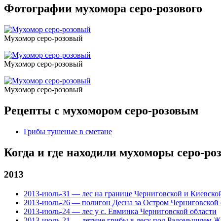
Фотографии мухомора серо-розового
Мухомор серо-розовый
Мухомор серо-розовый
Мухомор серо-розовый
Рецепты с мухомором серо-розовым
Грибы тушеные в сметане
Когда и где находили мухоморы серо-р
2013
2013-июль-31 — лес на границе Черниговской и Киевско
2013-июль-26 — полигон Десна за Остром Черниговской 
2013-июль-24 — лес у с. Евминка Черниговской области
2013-июль-21 — летние грибы в лесу под Радомышлем Ж