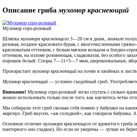
Описание гриба
мухомор краснеющий
Мухомор серо-розовый
Шляпка
мухомора краснеющего
3—20 см в диам., вначале полуш
розовая, позднее красновато-бурая, с многочисленными грязн
красноватым оттенком, с белым мягким кольцом и бледно-серо
оттенком, на изломе розовеющая, сладковатая, без особого зап
порошок белый. Споры 7—11×5—7 мкм, широкоовальные, яйцев
Произрастает
мухомор краснеющий
на почве в хвойных и листв
Мухомор краснеющий
— условно съедобный гриб. Употребляетс
Внимание!
Мухомор серо-розовый легко спутать с сильно ядо
можно использовать только после того, как научитесь четко от
Мы собирали этот гриб сколько себя помню у бабушки на кани
маремух
. Гриб вкусен, «аж солодкий», как говорила бабушка.
Основное отличие
мухомора краснеющего
от ядовитого гриба
м
пантерного оно гладкое). Но если не уверены — лучше не берит