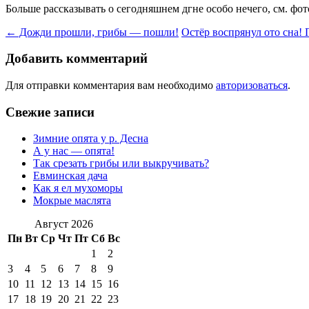
Больше рассказывать о сегодняшнем дгне особо нечего, см. фот
Навигация
←
Дожди прошли, грибы — пошли!
Остёр воспрянул ото сна!
по
Добавить комментарий
записям
Для отправки комментария вам необходимо
авторизоваться
.
Свежие записи
Зимние опята у р. Десна
А у нас — опята!
Так срезать грибы или выкручивать?
Евминская дача
Как я ел мухоморы
Мокрые маслята
Август 2026
Пн
Вт
Ср
Чт
Пт
Сб
Вс
1
2
3
4
5
6
7
8
9
10
11
12
13
14
15
16
17
18
19
20
21
22
23