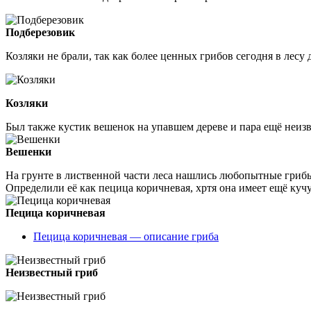
Подберезовик
Козляки не брали, так как более ценных грибов сегодня в лесу 
Козляки
Был также кустик вешенок на упавшем дереве и пара ещё неиз
Вешенки
На грунте в лиственной части леса нашлись любопытные гри
Определили её как пецица коричневая, хртя она имеет ещё ку
Пецица коричневая
Пецица коричневая — описание гриба
Неизвестный гриб