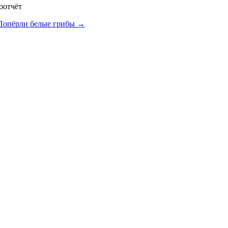
оотчёт
 Попёрли белые грибы
→