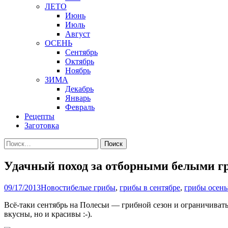
ЛЕТО
Июнь
Июль
Август
ОСЕНЬ
Сентябрь
Октябрь
Ноябрь
ЗИМА
Декабрь
Январь
Февраль
Рецепты
Заготовка
Найти:
Удачный поход за отборными белыми г
09/17/2013
Новости
белые грибы
,
грибы в сентябре
,
грибы осен
Всё-таки сентябрь на Полесьи — грибной сезон и ограничивать
вкусны, но и красивы :-).