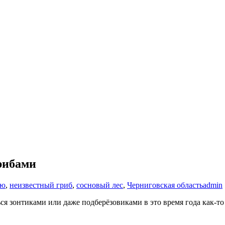
рибами
ью
,
неизвестный гриб
,
сосновый лес
,
Черниговская область
admin
ся зонтиками или даже подберёзовиками в это время года как-то