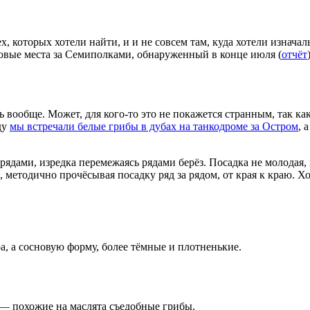
тех, которых хотели найти, и и не совсем там, куда хотели изнач
овые места за Семиполками, обнаруженный в конце июля (
отчёт
сь вообще. Может, для кого-то это не покажется странным, так ка
ду
мы встречали белые грибы в дубах на танкодроме за Остром
, 
ядами, изредка перемежаясь рядами берёз. Посадка не молодая, н
, методично прочёсывая посадку ряд за рядом, от края к краю. Х
ра, а сосновую форму, более тёмные и плотненькие.
 — похожие на маслята съедобные грибы.