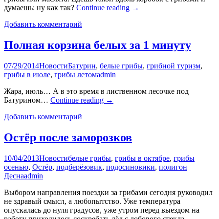
думаешь: ну как так?
Continue reading
→
Добавить комментарий
Полная корзина белых за 1 минуту
07/29/2014
Новости
Батурин
,
белые грибы
,
грибной туризм
,
грибы в июле
,
грибы летом
admin
Жара, июль… А в это время в лиственном лесочке под
Батурином…
Continue reading
→
Добавить комментарий
Остёр после заморозков
10/04/2013
Новости
белые грибы
,
грибы в октябре
,
грибы
осенью
,
Остёр
,
подберёзовик
,
подосиновики
,
полигон
Десна
admin
Выбором направления поездки за грибами сегодня руководил
не здравый смысл, а любопытство. Уже температура
опускалась до нуля градусов, уже утром перед выездом на
работу приходилось соскребать лёд с лобового стекла