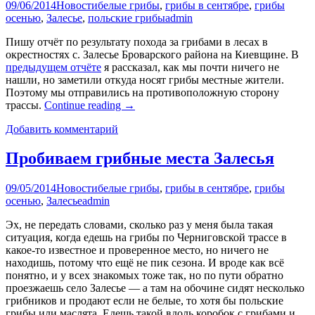
09/06/2014
Новости
белые грибы
,
грибы в сентябре
,
грибы
осенью
,
Залесье
,
польские грибы
admin
Пишу отчёт по результату похода за грибами в лесах в
окрестностях с. Залесье Броварского района на Киевщине. В
предыдущем отчёте
я рассказал, как мы почти ничего не
нашли, но заметили откуда носят грибы местные жители.
Поэтому мы отправились на противоположную сторону
трассы.
Continue reading
→
Добавить комментарий
Пробиваем грибные места Залесья
09/05/2014
Новости
белые грибы
,
грибы в сентябре
,
грибы
осенью
,
Залесье
admin
Эх, не передать словами, сколько раз у меня была такая
ситуация, когда едешь на грибы по Черниговской трассе в
какое-то известное и проверенное место, но ничего не
находишь, потому что ещё не пик сезона. И вроде как всё
понятно, и у всех знакомых тоже так, но по пути обратно
проезжаешь село Залесье — а там на обочине сидят несколько
грибников и продают если не белые, то хотя бы польские
грибы или маслята. Едешь такой вдоль коробок с грибами и