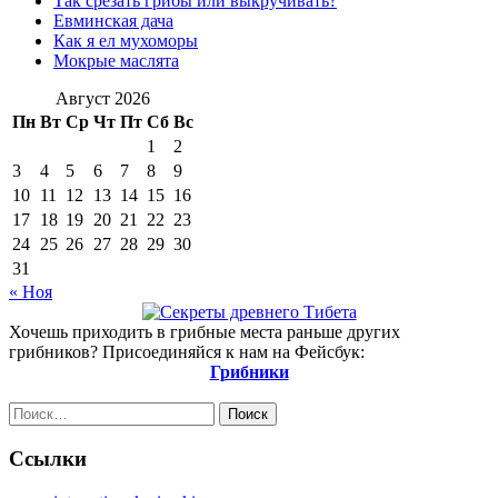
Так срезать грибы или выкручивать?
Евминская дача
Как я ел мухоморы
Мокрые маслята
Август 2026
Пн
Вт
Ср
Чт
Пт
Сб
Вс
1
2
3
4
5
6
7
8
9
10
11
12
13
14
15
16
17
18
19
20
21
22
23
24
25
26
27
28
29
30
31
« Ноя
Хочешь приходить в грибные места раньше других
грибников? Присоединяйся к нам на Фейсбук:
Грибники
Найти:
Ссылки