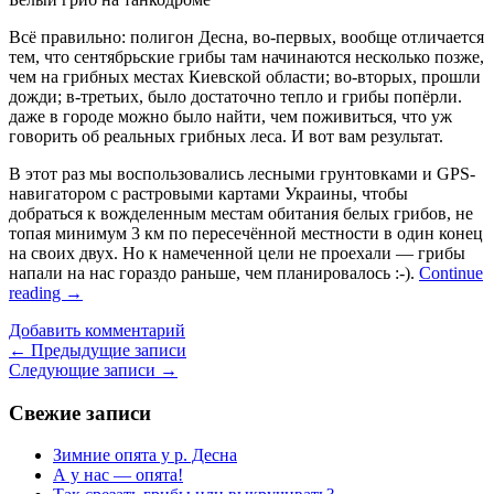
Всё правильно: полигон Десна, во-первых, вообще отличается
тем, что сентябрьские грибы там начинаются несколько позже,
чем на грибных местах Киевской области; во-вторых, прошли
дожди; в-третьих, было достаточно тепло и грибы попёрли.
даже в городе можно было найти, чем поживиться, что уж
говорить об реальных грибных леса. И вот вам результат.
В этот раз мы воспользовались лесными грунтовками и GPS-
навигатором с растровыми картами Украины, чтобы
добраться к вожделенным местам обитания белых грибов, не
топая минимум 3 км по пересечённой местности в один конец
на своих двух. Но к намеченной цели не проехали — грибы
напали на нас гораздо раньше, чем планировалось :-).
Continue
reading
→
Добавить комментарий
Навигация
←
Предыдущие записи
Следующие записи
→
по
записям
Свежие записи
Зимние опята у р. Десна
А у нас — опята!