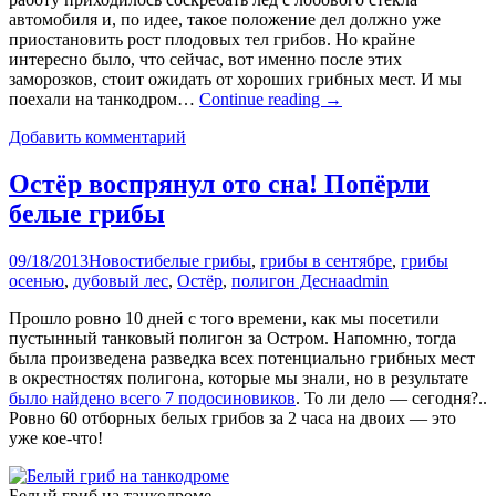
автомобиля и, по идее, такое положение дел должно уже
приостановить рост плодовых тел грибов. Но крайне
интересно было, что сейчас, вот именно после этих
заморозков, стоит ожидать от хороших грибных мест. И мы
поехали на танкодром…
Continue reading
→
Добавить комментарий
Остёр воспрянул ото сна! Попёрли
белые грибы
09/18/2013
Новости
белые грибы
,
грибы в сентябре
,
грибы
осенью
,
дубовый лес
,
Остёр
,
полигон Десна
admin
Прошло ровно 10 дней с того времени, как мы посетили
пустынный танковый полигон за Остром. Напомню, тогда
была произведена разведка всех потенциально грибных мест
в окрестностях полигона, которые мы знали, но в результате
было найдено всего 7 подосиновиков
. То ли дело — сегодня?..
Ровно 60 отборных белых грибов за 2 часа на двоих — это
уже кое-что!
Белый гриб на танкодроме