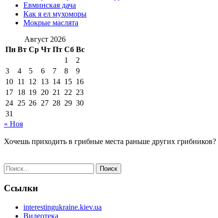
Евминская дача
Как я ел мухоморы
Мокрые маслята
Август 2026
Пн
Вт
Ср
Чт
Пт
Сб
Вс
1
2
3
4
5
6
7
8
9
10
11
12
13
14
15
16
17
18
19
20
21
22
23
24
25
26
27
28
29
30
31
« Ноя
Хочешь приходить в грибные места раньше других грибников?
Найти:
Ссылки
interestingukraine.kiev.ua
Видеотека