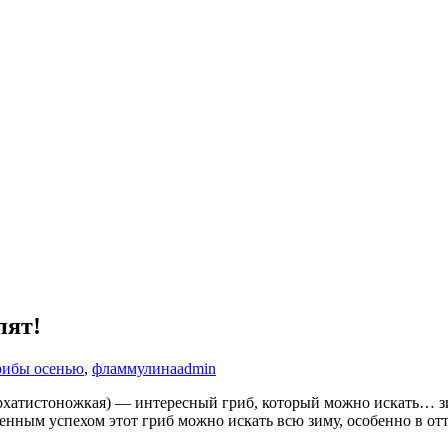
пят!
рибы осенью
,
фламмулина
admin
рхатистоножкая) — интересный гриб, который можно искать… зи
енным успехом этот гриб можно искать всю зиму, особенно в отте