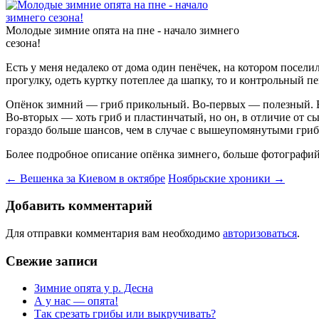
Молодые зимние опята на пне - начало зимнего
сезона!
Есть у меня недалеко от дома один пенёчек, на котором посели
прогулку, одеть куртку потеплее да шапку, то и контрольный 
Опёнок зимний — гриб прикольный. Во-первых — полезный. Вр
Во-вторых — хоть гриб и пластинчатый, но он, в отличие от с
гораздо больше шансов, чем в случае с вышеупомянутыми гриба
Более подробное описание опёнка зимнего, больше фотографий,
Навигация
←
Вешенка за Киевом в октябре
Ноябрьские хроники
→
по
Добавить комментарий
записям
Для отправки комментария вам необходимо
авторизоваться
.
Свежие записи
Зимние опята у р. Десна
А у нас — опята!
Так срезать грибы или выкручивать?