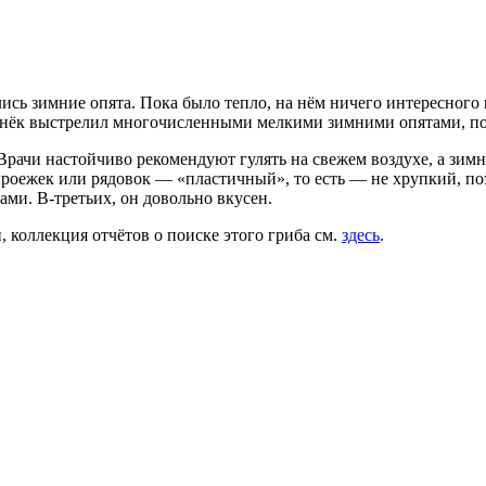
лись зимние опята. Пока было тепло, на нём ничего интересного 
пенёк выстрелил многочисленными мелкими зимними опятами, под
ачи настойчиво рекомендуют гулять на свежем воздухе, а зимн
ыроежек или рядовок — «пластичный», то есть — не хрупкий, по
ми. В-третьих, он довольно вкусен.
 коллекция отчётов о поиске этого гриба см.
здесь
.