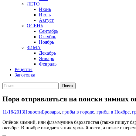
ЛЕТО
Июнь
Июль
Август
ОСЕНЬ
Сентябрь
Октябрь
Ноябрь
ЗИМА
Декабрь
Январь
Февраль
Рецепты
Заготовка
Найти:
Пора отправляться на поиски зимних о
11/16/2013
Новости
Бровары
,
грибы в городе
,
грибы в Ноябре
,
г
Опёнок зимний, или фламмулина бархатистая (также пишут ба
октябре. В ноябре ожидается пик урожайности, а позже с перем