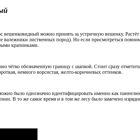
ый
с вешенковидный можно принять за устричную вешенку. Растёт 
лые валежники лиственных пород). Но если присмотреться повним
торыми крапинками.
точно чётко обозначенную границу с шапкой. Стоит сразу отмети
роткая, немного ворсистая, желто-коричневых оттенков.
можно было однозначно идентифицировать именно как паннелюс
ении. В то же самое время и в том же лесу было замечено изряд