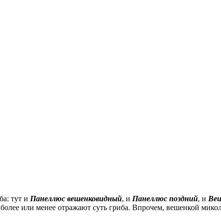
ба: тут и
Панеллюс вешенковидный
, и
Панеллюс поздний
, и
Веш
более или менее отражают суть гриба. Впрочем, вешенкой миколо