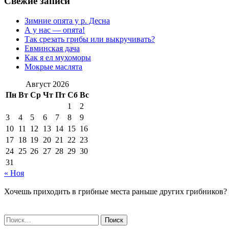
Свежие записи
Зимние опята у р. Десна
А у нас — опята!
Так срезать грибы или выкручивать?
Евминская дача
Как я ел мухоморы
Мокрые маслята
Август 2026
Пн
Вт
Ср
Чт
Пт
Сб
Вс
1
2
3
4
5
6
7
8
9
10
11
12
13
14
15
16
17
18
19
20
21
22
23
24
25
26
27
28
29
30
31
« Ноя
Хочешь приходить в грибные места раньше других грибников?
Найти: