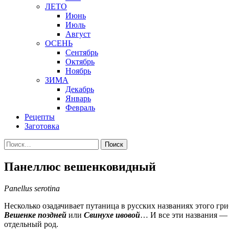
ЛЕТО
Июнь
Июль
Август
ОСЕНЬ
Сентябрь
Октябрь
Ноябрь
ЗИМА
Декабрь
Январь
Февраль
Рецепты
Заготовка
Найти:
Панеллюс вешенковидный
Panellus serotina
Несколько озадачивает путаница в русских названиях этого гри
Вешенке поздней
или
Свинухе ивовой
… И все эти названия — 
отдельный род.