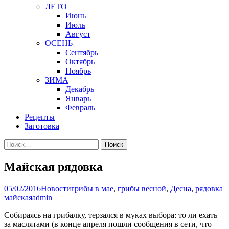
ЛЕТО
Июнь
Июль
Август
ОСЕНЬ
Сентябрь
Октябрь
Ноябрь
ЗИМА
Декабрь
Январь
Февраль
Рецепты
Заготовка
Найти:
Майская рядовка
05/02/2016
Новости
грибы в мае
,
грибы весной
,
Десна
,
рядовка
майская
admin
Собираясь на грибалку, терзался в муках выбора: то ли ехать
за маслятами (в конце апреля пошли сообщения в сети, что