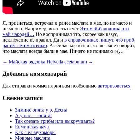
Я, признаться, встречал и ранее маслята в мае, но не часто и
не много. Например, вот есть отчёт
Это май-баловник, это
май-чародей…
Но воспринимал это, скорее как казус,
исключение из правил. Да и
в справочниках пишут, что гриб
растёт летом-осенью
. А сейчас кое-кто из коллег мне говорит,
что маслята всегда были в мае. Ничего не понимаю :-(…
Навигация
←
Майская рядовка
Helvella acetabulum
→
по
Добавить комментарий
записям
Для отправки комментария вам необходимо
авторизоваться
.
Свежие записи
Зимние опята у р. Десна
А у нас — опята!
Так срезать грибы или выкручивать?
Евминская дача
Как я ел мухоморы
Мокрые маслята