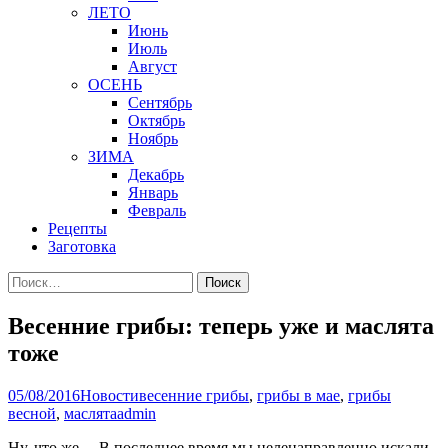
ЛЕТО
Июнь
Июль
Август
ОСЕНЬ
Сентябрь
Октябрь
Ноябрь
ЗИМА
Декабрь
Январь
Февраль
Рецепты
Заготовка
Найти:
Весенние грибы: теперь уже и маслята
тоже
05/08/2016
Новости
весенние грибы
,
грибы в мае
,
грибы
весной
,
маслята
admin
Ну, что же… В последнее время мы целенаправленно искали