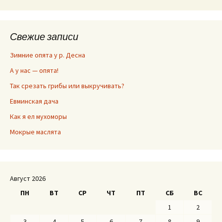
Свежие записи
Зимние опята у р. Десна
А у нас — опята!
Так срезать грибы или выкручивать?
Евминская дача
Как я ел мухоморы
Мокрые маслята
Август 2026
ПН
ВТ
СР
ЧТ
ПТ
СБ
ВС
1
2
3
4
5
6
7
8
9