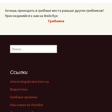
Хочешь приходить в грибные места раньше других грибников?
Присоединяйся к нам на Фейсбук:
Грибники
Найти:
Ссылки
interestingukraine.kiev.ua
Видеотека
Грибные хроники
Наш канал на Youtube