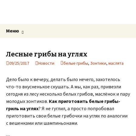
Грибы и Грибные Места
записки грибника
Перейти
Найти:
Меню
к
содержимому
Лесные грибы на углях
09/25/2017
Новости
белые грибы
,
Зонтики
,
маслята
Дело было к вечеру, делать было нечего, захотелось
что-то вкусненькое скушать. А мы, как раз, привезли
сегодня из лесу несколько белых грибов, маслёнок и пару
молодых зонтиков.
Как приготовить белые грибы-
гриль на углях
? Я не гуглил, а просто попробовал
приготовить свои белые грибочки на углях по аналогии
с вешенками или шампиньонами.