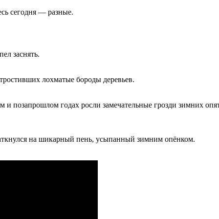
есь сегодня — разные.
пел заснять.
отростивших лохматые бороды деревьев.
м и позапрошлом годах росли замечательные грозди зимних опят
наткнулся на шикарный пень, усыпанный зимним опёнком.