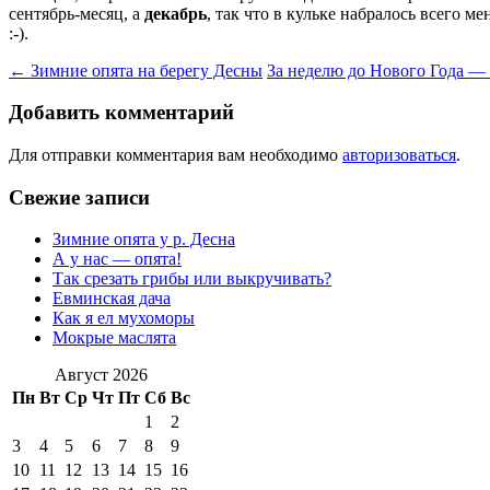
сентябрь-месяц, а
декабрь
, так что в кульке набралось всего м
:-).
Навигация
←
Зимние опята на берегу Десны
За неделю до Нового Года — 
по
Добавить комментарий
записям
Для отправки комментария вам необходимо
авторизоваться
.
Свежие записи
Зимние опята у р. Десна
А у нас — опята!
Так срезать грибы или выкручивать?
Евминская дача
Как я ел мухоморы
Мокрые маслята
Август 2026
Пн
Вт
Ср
Чт
Пт
Сб
Вс
1
2
3
4
5
6
7
8
9
10
11
12
13
14
15
16