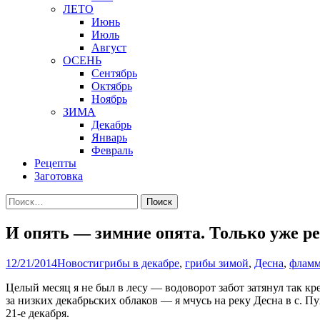
ЛЕТО
Июнь
Июль
Август
ОСЕНЬ
Сентябрь
Октябрь
Ноябрь
ЗИМА
Декабрь
Январь
Февраль
Рецепты
Заготовка
Найти:
И опять — зимние опята. Только уже ре
12/21/2014
Новости
грибы в декабре
,
грибы зимой
,
Десна
,
фламм
Целый месяц я не был в лесу — водоворот забот затянул так кре
за низких декабрьских облаков — я мчусь на реку Десна в с. П
21-е декабря.