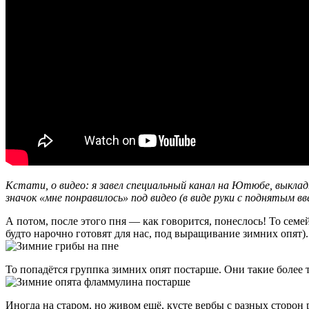
Кстати, о видео: я завел специальный канал на Ютюбе, выкл
значок «мне понравилось» под видео (в виде руки с поднятым в
А потом, после этого пня — как говорится, понеслось! То сем
будто нарочно готовят для нас, под выращивание зимних опят).
То попадётся группка зимних опят постарше. Они такие более т
Иногда на старом, но живом ещё, кусте вербы с разных сторон