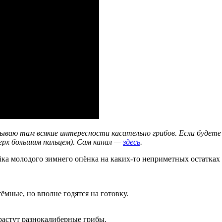
адываю там всякие интересности касательно грибов. Если буд
верх большим пальцем). Сам канал —
здесь
.
ейка молодого зимнего опёнка на каких-то неприметных остатках
ёмные, но вполне годятся на готовку.
 растут разнокалиберные грибы.