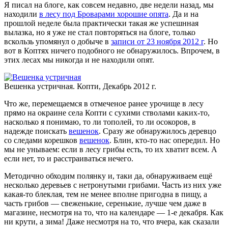
Я писал на блоге, как совсем недавно, две недели назад, мы
находили
в лесу под Броварами хорошие опята
. Да и на
прошлой неделе была практически такая же успешнная
вылазка, но я уже не стал повторяться на блоге, только
вскользь упомянул о добыче в
записи от 23 ноября 2012 г
. Но
вот в Коптях ничего подобного не обнаружилось. Впрочем, в
этих лесах мы никогда и не находили опят.
Вешенка устричная. Копти, Декабрь 2012 г.
Что же, перемещаемся в отмеченое ранее урочище в лесу
прямо на окраине села Копти с сухими стволами каких-то,
насколько я понимаю, то ли тополей, то ли осокоров, в
надежде поискать
вешенок
. Сразу же обнаружилось деревцо
со следами корешков
вешенок
. Блин, кто-то нас опередил. Но
мы не унываем: если в лесу грибы есть, то их хватит всем. А
если нет, то и расстраиваться нечего.
Методично обходим полянку и, таки да, обнаруживаем ещё
несколько деревьев с нетронутыми грибами. Часть из них уже
какая-то блеклая, тем не менее вполне пригодна в пищу, а
часть грибов — свеженькие, серенькие, лучше чем даже в
магазине, несмотря на то, что на календаре — 1-е декабря. Как
ни крути, а зима! Даже несмотря на то, что вчера, как сказали