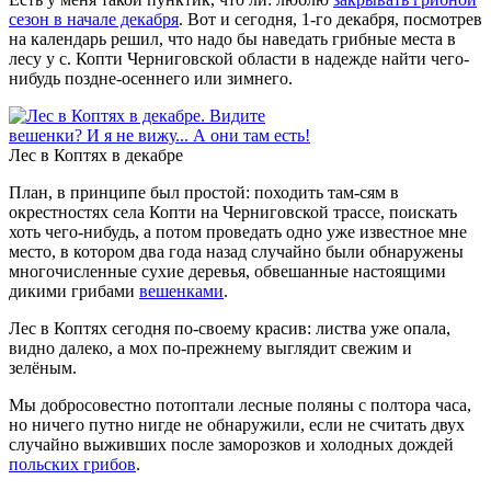
сезон в начале декабря
. Вот и сегодня, 1-го декабря, посмотрев
на календарь решил, что надо бы наведать грибные места в
лесу у с. Копти Черниговской области в надежде найти чего-
нибудь поздне-осеннего или зимнего.
Лес в Коптях в декабре
План, в принципе был простой: походить там-сям в
окрестностях села Копти на Черниговской трассе, поискать
хоть чего-нибудь, а потом проведать одно уже известное мне
место, в котором два года назад случайно были обнаружены
многочисленные сухие деревья, обвешанные настоящими
дикими грибами
вешенками
.
Лес в Коптях сегодня по-своему красив: листва уже опала,
видно далеко, а мох по-прежнему выглядит свежим и
зелёным.
Мы добросовестно потоптали лесные поляны с полтора часа,
но ничего путно нигде не обнаружили, если не считать двух
случайно выживших после заморозков и холодных дождей
польских грибов
.