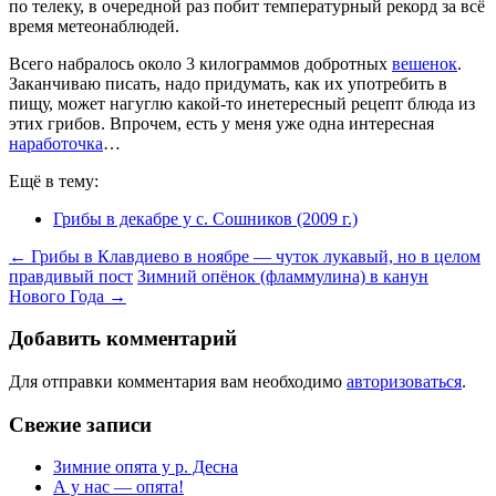
по телеку, в очередной раз побит температурный рекорд за всё
время метеонаблюдей.
Всего набралось около 3 килограммов добротных
вешенок
.
Заканчиваю писать, надо придумать, как их употребить в
пищу, может нагуглю какой-то инетересный рецепт блюда из
этих грибов. Впрочем, есть у меня уже одна интересная
наработочка
…
Ещё в тему:
Грибы в декабре у с. Сошников (2009 г.)
Навигация
←
Грибы в Клавдиево в ноябре — чуток лукавый, но в целом
правдивый пост
Зимний опёнок (фламмулина) в канун
по
Нового Года
→
записям
Добавить комментарий
Для отправки комментария вам необходимо
авторизоваться
.
Свежие записи
Зимние опята у р. Десна
А у нас — опята!