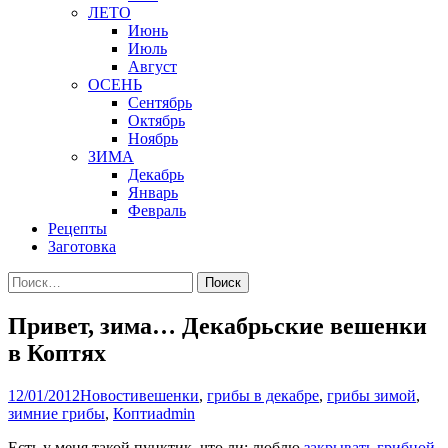
ЛЕТО
Июнь
Июль
Август
ОСЕНЬ
Сентябрь
Октябрь
Ноябрь
ЗИМА
Декабрь
Январь
Февраль
Рецепты
Заготовка
Найти:
Привет, зима… Декабрьские вешенки
в Коптях
12/01/2012
Новости
вешенки
,
грибы в декабре
,
грибы зимой
,
зимние грибы
,
Копти
admin
Есть у меня такой пунктик, что ли: люблю
закрывать грибной