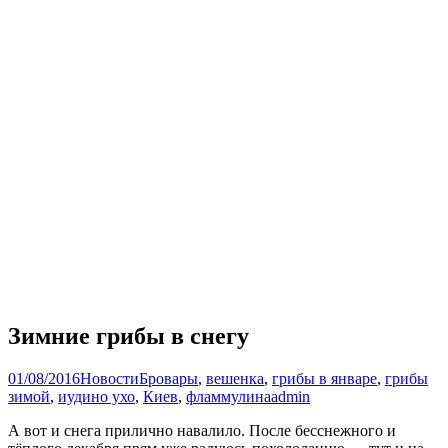
Зимние грибы в снегу
01/08/2016
Новости
Бровары
,
вешенка
,
грибы в январе
,
грибы
зимой
,
иудино ухо
,
Киев
,
фламмулина
admin
А вот и снега прилично навалило. После бесснежного и