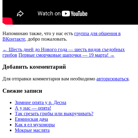
Напоминаю также, что у нас есть
группа для общения в
ВКонтакте
, добро пожаловать.
Навигация
←
Шесть дней до Нового года — шесть видов съедобных
грибов
Первые сморчковые шапочки — 19 марта!
→
по
записям
Добавить комментарий
Для отправки комментария вам необходимо
авторизоваться
.
Свежие записи
Зимние опята у р. Десна
А у нас — опята!
Так срезать грибы или выкручивать?
Евминская дача
Как я ел мухоморы
Мокрые маслята