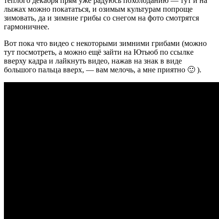
тёплого декабря прям уже радуюсь похолоданию — тут и на
лыжах можно покататься, и озимым культурам попроще
зимовать, да и зимние грибы со снегом на фото смотрятся
гармоничнее.
Вот пока что видео с некоторыми зимними грибами (можно
тут посмотреть, а можно ещё зайти на Ютьюб по ссылке
вверху кадра и лайкнуть видео, нажав на знак в виде
большого пальца вверх, — вам мелочь, а мне приятно 🙂 ).