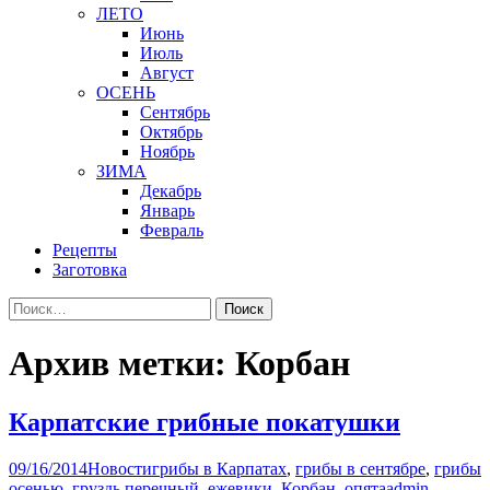
ЛЕТО
Июнь
Июль
Август
ОСЕНЬ
Сентябрь
Октябрь
Ноябрь
ЗИМА
Декабрь
Январь
Февраль
Рецепты
Заготовка
Найти:
Архив метки: Корбан
Карпатские грибные покатушки
09/16/2014
Новости
грибы в Карпатах
,
грибы в сентябре
,
грибы
осенью
,
груздь перечный
,
ежевики
,
Корбан
,
опята
admin