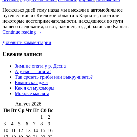
Несколько дней тому назад мы выехали в автомобильное
путешествие из Киевской области в Карпаты, посетили
некоторые достопримечательности, находящиеся по пути
нашего следования, и вот, наконец-то, добрались до Карпат.
Continue reading
→
Добавить комментарий
Свежие записи
Зимние опята у р. Десна
А у нас — опята!
Так срезать грибы или выкручивать?
Евминская дача
Как я ел мухоморы
Мокрые маслята
Август 2026
Пн
Вт
Ср
Чт
Пт
Сб
Вс
1
2
3
4
5
6
7
8
9
10
11
12
13
14
15
16