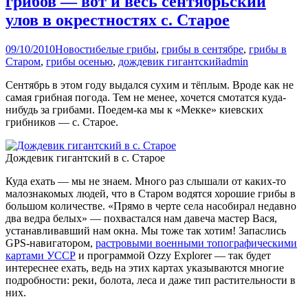
грибов — вот и весь сентябрьский
улов в окрестностях с. Старое
09/10/2010
Новости
белые грибы
,
грибы в сентябре
,
грибы в
Старом
,
грибы осенью
,
дождевик гигантский
admin
Сентябрь в этом году выдался сухим и тёплым. Вроде как не
самая грибная погода. Тем не менее, хочется смотатся куда-
нибудь за грибами. Поедем-ка мы к «Мекке» киевских
грибников — с. Старое.
Дождевик гигантский в с. Старое
Куда ехать — мы не знаем. Много раз слышали от каких-то
малознакомых людей, что в Старом водятся хорошие грибы в
большом количестве. «Прямо в черте села насобирал недавно
два ведра белых» — похвастался нам давеча мастер Вася,
устанавливавший нам окна. Мы тоже так хотим! Запаслись
GPS-навигатором,
растровыми военными топографическими
картами УССР
и программой Ozzy Explorer — так будет
интереснее ехать, ведь на этих картах указываются многие
подробности: реки, болота, леса и даже тип растительности в
них.