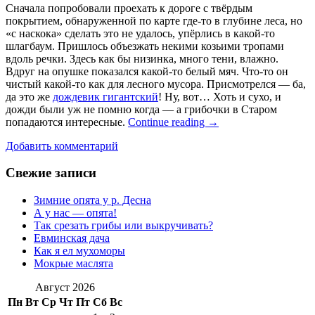
Сначала попробовали проехать к дороге с твёрдым
покрытием, обнаруженной по карте где-то в глубине леса, но
«с наскока» сделать это не удалось, упёрлись в какой-то
шлагбаум. Пришлось объезжать некими козьими тропами
вдоль речки. Здесь как бы низинка, много тени, влажно.
Вдруг на опушке показался какой-то белый мяч. Что-то он
чистый какой-то как для лесного мусора. Присмотрелся — ба,
да это же
дождевик гигантский
! Ну, вот… Хоть и сухо, и
дожди были уж не помню когда — а грибочки в Старом
попадаются интересные.
Continue reading
→
Добавить комментарий
Свежие записи
Зимние опята у р. Десна
А у нас — опята!
Так срезать грибы или выкручивать?
Евминская дача
Как я ел мухоморы
Мокрые маслята
Август 2026
Пн
Вт
Ср
Чт
Пт
Сб
Вс