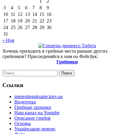
1
2
3
4
5
6
7
8
9
10
11
12
13
14
15
16
17
18
19
20
21
22
23
24
25
26
27
28
29
30
31
« Ноя
Хочешь приходить в грибные места раньше других
грибников? Присоединяйся к нам на Фейсбук:
Грибники
Найти:
Ссылки
interestingukraine.kiev.ua
Видеотека
Грибные хроники
Наш канал на Youtube
Описание грибов
Основы
Українською мовою