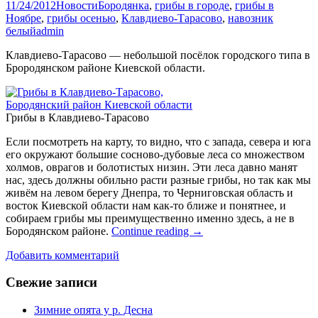
11/24/2012
Новости
Бородянка
,
грибы в городе
,
грибы в
Ноябре
,
грибы осенью
,
Клавдиево-Тарасово
,
навозник
белый
admin
Клавдиево-Тарасово — небольшой посёлок городского типа в
Брородянском районе Киевской области.
Грибы в Клавдиево-Тарасово
Если посмотреть на карту, то видно, что с запада, севера и юга
его окружают большие сосново-дубовые леса со множеством
холмов, оврагов и болотистых низин. Эти леса давно манят
нас, здесь должны обильно расти разные грибы, но так как мы
живём на левом берегу Днепра, то Черниговская область и
восток Киевской области нам как-то ближе и понятнее, и
собираем грибы мы преимущественно именно здесь, а не в
Бородянском районе.
Continue reading
→
Добавить комментарий
Свежие записи
Зимние опята у р. Десна