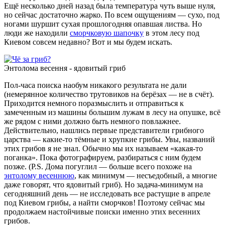
Ещё несколько дней назад была температура чуть выше нуля,
но сейчас достаточно жарко. По всем ощущениям — сухо, под
ногами шуршит сухая прошлогодняя опавшая листва. Но
люди же находили
сморчковую шапочку
в этом лесу под
Киевом совсем недавно? Вот и мы будем искать.
Энтолома весення - ядовитый гриб
Пол-часа поиска наобум никакого результата не дали
(немерянное количество трутовиков на берёзах — не в счёт).
Приходится немного поразмыслить и отправиться к
замеченным из машины большим лужам в лесу на опушке, всё
же рядом с ними должно быть немного повлажнее.
Действительно, нашлись первые представители грибного
царства — какие-то тёмные и хрупкие грибы. Увы, названий
этих грибов я не знал. Обычно мы их называем «какая-то
поганка». Пока фотографируем, разбираться с ним будем
позже. (P.S. Дома погуглил — больше всего похоже на
энтолому весеннюю
, как минимум — несъедобный, а многие
даже говорят, что ядовитый гриб). Но задача-минимум на
сегодняшний день — не исследовать все растущие в апреле
под Киевом грибы, а найти сморчков! Поэтому сейчас мы
продолжаем настойчивые поиски именно этих весенних
грибов.