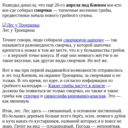
Разведка донесла, что ещё 20-го
апреля
под Киевом
кое-кто
кое-где собирал
сморчки
— типичные весенние грибы,
предвестники начала нового грибного сезона.
Лес у Троещины
Точнее говоря, люди собирали
сморчковую шапочку
— так
называется разновидность сморчка, у которой шапочка
крепится к ножке в том же месте, что и у большинства грибов
— в верхней точке конуса. И ещё они немного жёстче и не
такие вкусные, как другие виды сморчков. Но всё же.
Вот и мы при первой выдавшейся возможности отправились
в лес под Киевом, на окраине Троещины, за сморчками и не
только. В это время, по идее, и согласно информации из
грибного календаря —
Какие грибы растут в апреле
—
должны бы появиться не только сморчки, но также и такие
грибы как
строчки
и
саркосцифа киноварно-красная
. Это —
как минимум.
Итак, лес. Лес здесь — смешанный, в основном лиственный.
Из больших деревьев больше всего берёз, осин, немного дубов
и куча каких-то кустарников, названий которых я и вовсе не
знаю. Грунт на вид — плодородный. Погода — непонятная.