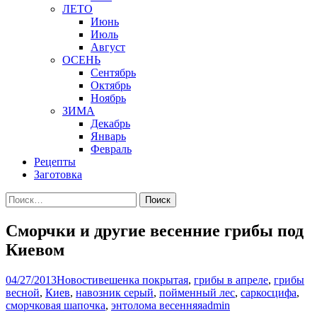
ЛЕТО
Июнь
Июль
Август
ОСЕНЬ
Сентябрь
Октябрь
Ноябрь
ЗИМА
Декабрь
Январь
Февраль
Рецепты
Заготовка
Найти:
Сморчки и другие весенние грибы под
Киевом
04/27/2013
Новости
вешенка покрытая
,
грибы в апреле
,
грибы
весной
,
Киев
,
навозник серый
,
пойменный лес
,
саркосцифа
,
сморчковая шапочка
,
энтолома весенняя
admin