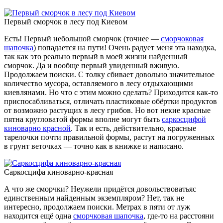
Первый сморчок в лесу под Киевом
Есть! Первый небольшой сморчок (точнее —
сморчоковая
шапочка
) попадается на пути! Очень радует меня эта находка,
так как это реально первый в моей жизни найденный
сморчок. Да и вообще первый увиденный вживую.
Продолжаем поиски. С толку сбивает довольно значительное
количество мусора, оставляемого в лесу отдыхающими
киевлянами. Но что с этим можно сделать? Приходится как-то
приспосабливаться, отличать пластиковые обёртки продуктов
от возможно растущих в лесу грибов. Но вот некие красные
пятна кругловатой формы вполне могут быть
саркосцифой
киноварно красной
. Так и есть, действительно, красные
тарелочки почти правильной формы, растут на погруженных
в грунт веточках — точно как в книжке и написано.
Саркосцифа киноварно-красная
А что же сморчки? Неужели придётся довольствоватьяс
единственным найденным экземпляром? Нет, так не
интересно, продолжаем поиски. Метрах в пяти от луж
находится ещё одна
сморчковая шапочка
, где-то на расстояни