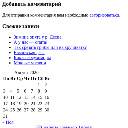
записям
Добавить комментарий
Для отправки комментария вам необходимо
авторизоваться
.
Свежие записи
Зимние опята у р. Десна
А у нас — опята!
Так срезать грибы или выкручивать?
Евминская дача
Как я ел мухоморы
Мокрые маслята
Август 2026
Пн
Вт
Ср
Чт
Пт
Сб
Вс
1
2
3
4
5
6
7
8
9
10
11
12
13
14
15
16
17
18
19
20
21
22
23
24
25
26
27
28
29
30
31
« Ноя