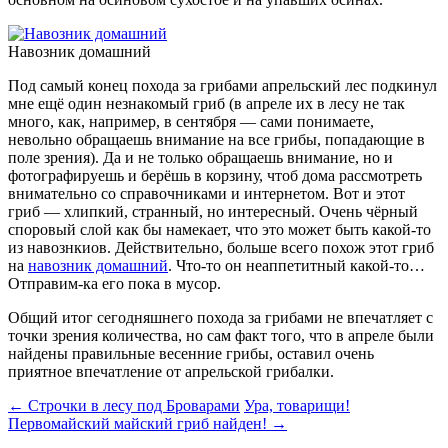
Навозник домашний
Под самый конец похода за грибами апрельский лес подкинул
мне ещё один незнакомый гриб (в апреле их в лесу не так
много, как, например, в сентября — сами понимаете,
невольно обращаешь внимание на все грибы, попадающие в
поле зрения). Да и не только обращаешь внимание, но и
фотографируешь и берёшь в корзину, чтоб дома рассмотреть
внимательно со справочниками и интернетом. Вот и этот
гриб — хлипкий, странный, но интересный. Очень чёрный
споровый слой как бы намекает, что это может быть какой-то
из навознкиов. Действительно, больше всего похож этот гриб
на
навозник домашний
. Что-то он неаппетитный какой-то…
Отправим-ка его пока в мусор.
Общий итог сегодняшнего похода за грибами не впечатляет с
точки зрения количества, но сам факт того, что в апреле были
найдены правильные весенние грибы, оставил очень
приятное впечатление от апрельской грибалки.
Навигация
←
Строчки в лесу под Броварами
Ура, товарищи!
Первомайский майский гриб найден!
→
по