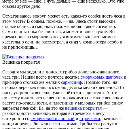
метра от неё — ещё, а чуть дальше — ещё несколько. Это уже
совсем другое дело.
Осматриваюсь вокруг, может есть какая-то особенность леса в
этом месте? В общем, похоже, — да. Здесь стоят высокие
старые осины, а сморчки, похоже, любят такое соседство.
Сами осины пока без листьев, а может и вовсе сухие. Во
время поиска сморчков в лесу я внимательно этот момент
касательно осин не рассмотрел, а сидя у компьютера особо и
не припомнишь…
Вешенка покрытая
Сегодня мы ходили в поисках грибов довольно-таки долго,
часа три. Нашли всего полтора десятка
сморчковых шапочек
и
примерно столько же мелких
саркосциф
. Помимо того, на
стволах деревьев нашлось около десятка мелких вешенок. По
идее, устричная вешенка уже своё отжила до осени. А эти —
по всему видно, что вешенки, но какие-то не такие вешенки:
растут по-отдельности, а пластинки у молодых грибов снизу
закрыты плёнкой. Ба, да это же
вешенка покрытая
—
разновидность вешенки, которая встречается в лесу
синхронно со
сморчковой шапочкой
и
строчками
, начиная с
конца апреля, а больеш всего — в мае. Грибы эти растут в
основном на осиновом сухостое и на упавших осинах.