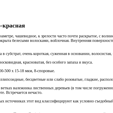
-красная
иаметре, чашевидное, к зрелости часто почти раскрытое, с вол
 покрыта белесыми волосками, войлочная. Внутренняя поверхност
в субстрат, очень короткая, суженная в основании, волосистая, 
осковидная, красноватая, без особого запаха и вкуса.
0-500 х 15-18 мкм, 8-споровые.
липсоидные, бесцветные или слабо розоватые, гладкие, располо
ветках валежника лиственных деревьев (в том числе погруженны
е. Встречается нечасто.
ых источниках этот вид классифицируют как условно съедобный 