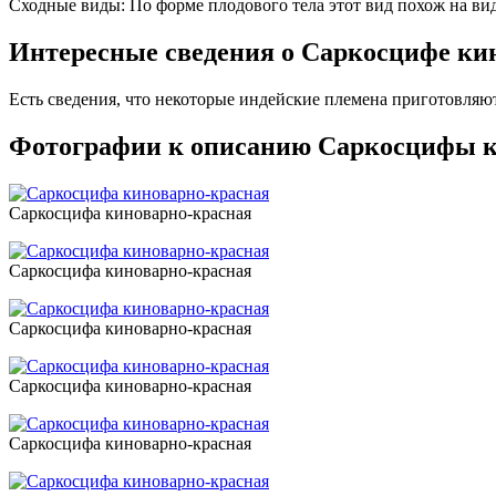
Сходные виды: По форме плодового тела этот вид похож на вид
Интересные сведения о Саркосцифе ки
Есть сведения, что некоторые индейские племена приготовляю
Фотографии к описанию Саркосцифы к
Саркосцифа киноварно-красная
Саркосцифа киноварно-красная
Саркосцифа киноварно-красная
Саркосцифа киноварно-красная
Саркосцифа киноварно-красная