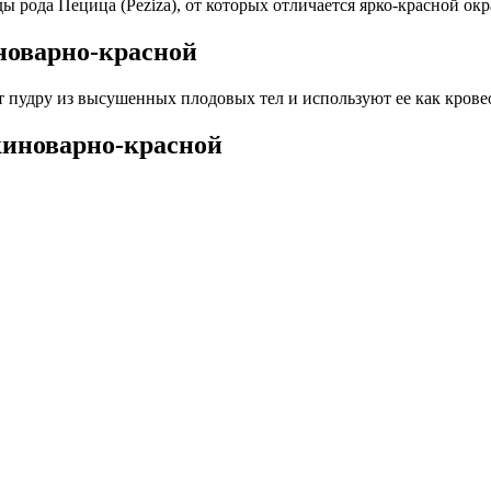
ы рода Пецица (Peziza), от которых отличается ярко-красной о
новарно-красной
т пудру из высушенных плодовых тел и используют ее как крове
иноварно-красной