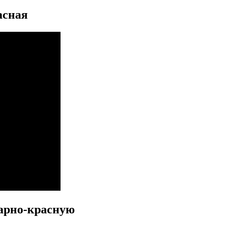
асная
варно-красную