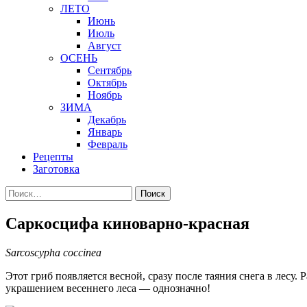
ЛЕТО
Июнь
Июль
Август
ОСЕНЬ
Сентябрь
Октябрь
Ноябрь
ЗИМА
Декабрь
Январь
Февраль
Рецепты
Заготовка
Найти:
Саркосцифа киноварно-красная
Sarcoscypha coccinea
Этот гриб появляется весной, сразу после таяния снега в лесу.
украшением весеннего леса — однозначно!