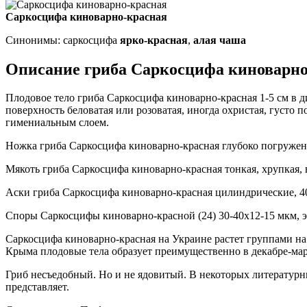
Саркосцифа киноварно-красная
Синонимы: саркосцифа
ярко-красная
,
алая чаша
Описание гриба Саркосцифа киноварно
Плодовое тело гриба Саркосцифа киноварно-красная 1-5 см в д
поверхность беловатая или розоватая, иногда охристая, густо
гимениальным слоем.
Ножка гриба Саркосцифа киноварно-красная глубоко погружена 
Мякоть гриба Саркосцифа киноварно-красная тонкая, хрупкая, в
Аски гриба Саркосцифа киноварно-красная цилиндрические, 40
Споры Саркосцифы киноварно-красной (24) 30-40х12-15 мкм, эл
Саркосцифа киноварно-красная на Украине растет группами на 
Крыма плодовые тела образует преимущественно в декабре-март
Гриб несъедобный. Но и не ядовитый. В некоторых литературн
представляет.