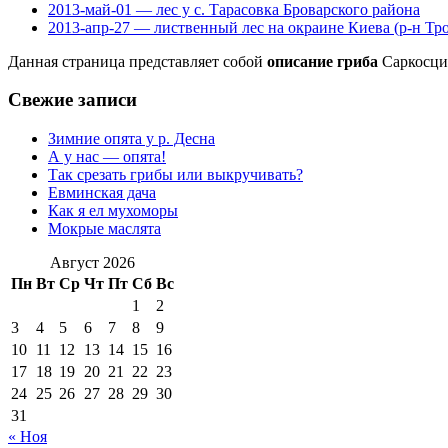
2013-май-01 — лес у с. Тарасовка Броварского района
2013-апр-27 — лиственный лес на окраине Киева (р-н Тр
Данная страница представляет собой
описание гриба
Саркосци
Свежие записи
Зимние опята у р. Десна
А у нас — опята!
Так срезать грибы или выкручивать?
Евминская дача
Как я ел мухоморы
Мокрые маслята
Август 2026
Пн
Вт
Ср
Чт
Пт
Сб
Вс
1
2
3
4
5
6
7
8
9
10
11
12
13
14
15
16
17
18
19
20
21
22
23
24
25
26
27
28
29
30
31
« Ноя