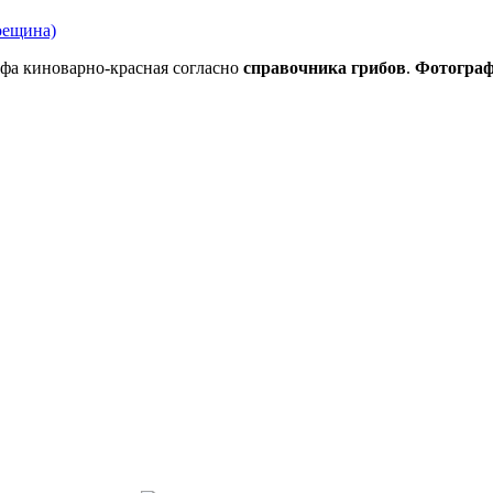
оещина)
фа киноварно-красная согласно
справочника грибов
.
Фотогра