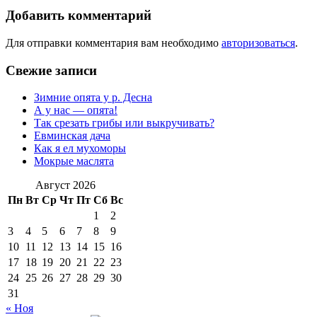
записям
Добавить комментарий
Для отправки комментария вам необходимо
авторизоваться
.
Свежие записи
Зимние опята у р. Десна
А у нас — опята!
Так срезать грибы или выкручивать?
Евминская дача
Как я ел мухоморы
Мокрые маслята
Август 2026
Пн
Вт
Ср
Чт
Пт
Сб
Вс
1
2
3
4
5
6
7
8
9
10
11
12
13
14
15
16
17
18
19
20
21
22
23
24
25
26
27
28
29
30
31
« Ноя