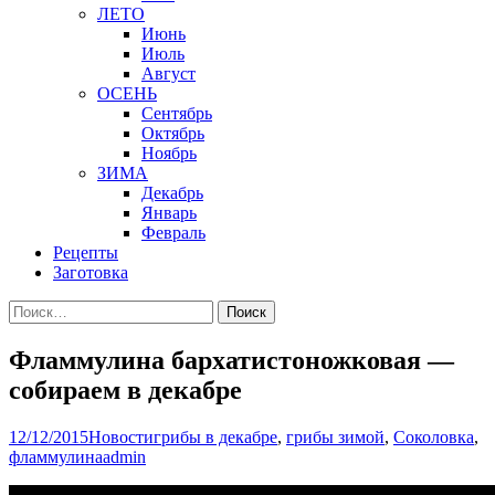
ЛЕТО
Июнь
Июль
Август
ОСЕНЬ
Сентябрь
Октябрь
Ноябрь
ЗИМА
Декабрь
Январь
Февраль
Рецепты
Заготовка
Найти:
Фламмулина бархатистоножковая —
собираем в декабре
12/12/2015
Новости
грибы в декабре
,
грибы зимой
,
Соколовка
,
фламмулина
admin