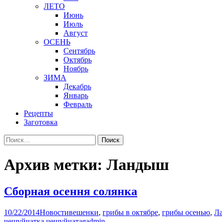
ЛЕТО
Июнь
Июль
Август
ОСЕНЬ
Сентябрь
Октябрь
Ноябрь
ЗИМА
Декабрь
Январь
Февраль
Рецепты
Заготовка
Найти:
Архив метки: Ландыш
Сборная осення солянка
10/22/2014
Новости
вешенки
,
грибы в октябре
,
грибы осенью
,
Л
чешуйчатка чешуйчатая
admin