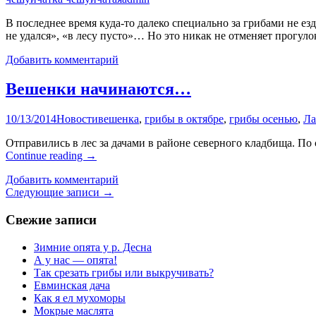
В последнее время куда-то далеко специально за грибами не е
не удался», «в лесу пусто»… Но это никак не отменяет прогуло
Добавить комментарий
Вешенки начинаются…
10/13/2014
Новости
вешенка
,
грибы в октябре
,
грибы осенью
,
Л
Отправились в лес за дачами в районе северного кладбища. По 
Continue reading
→
Добавить комментарий
Навигация
Следующие записи
→
по
Свежие записи
записям
Зимние опята у р. Десна
А у нас — опята!
Так срезать грибы или выкручивать?
Евминская дача
Как я ел мухоморы
Мокрые маслята