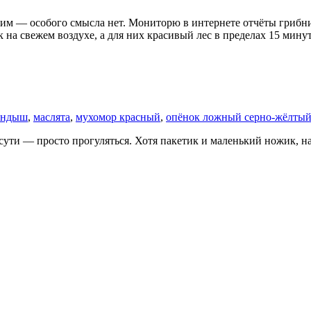
здим — особого смысла нет. Мониторю в интернете отчёты грибни
к на свежем воздухе, а для них красивый лес в пределах 15 мин
андыш
,
маслята
,
мухомор красный
,
опёнок ложный серно-жёлты
сути — просто прогуляться. Хотя пакетик и маленький ножик, на 