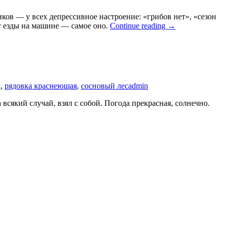
ков — у всех депрессивное настроение: «грибов нет», «сезон
ут езды на машине — самое оно.
Continue reading
→
й
,
рядовка краснеющая
,
сосновый лес
admin
всякий случай, взял с собой. Погода прекрасная, солнечно.