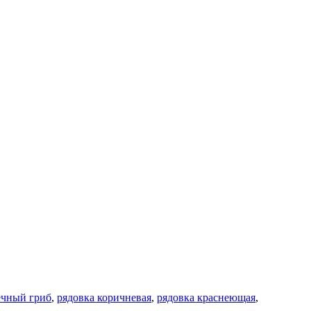
ечный гриб
,
рядовка коричневая
,
рядовка краснеющая
,