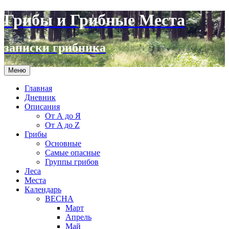
Грибы и Грибные Места
записки грибника
Перейти
Меню
к
содержимому
Главная
Дневник
Описания
От А до Я
От A до Z
Грибы
Основные
Самые опасные
Группы грибов
Леса
Места
Календарь
ВЕСНА
Март
Апрель
Май