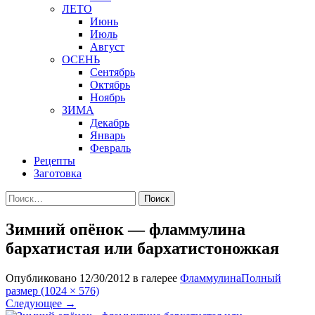
ЛЕТО
Июнь
Июль
Август
ОСЕНЬ
Сентябрь
Октябрь
Ноябрь
ЗИМА
Декабрь
Январь
Февраль
Рецепты
Заготовка
Найти:
Зимний опёнок — фламмулина
бархатистая или бархатистоножкая
Опубликовано
12/30/2012
в галерее
Фламмулина
Полный
размер (1024 × 576)
Следующее
→