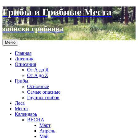
Грибы и Грибные Места
записки грибника
Перейти
Меню
к
содержимому
Главная
Дневник
Описания
От А до Я
От A до Z
Грибы
Основные
Самые опасные
Группы грибов
Леса
Места
Календарь
ВЕСНА
Март
Апрель
Май