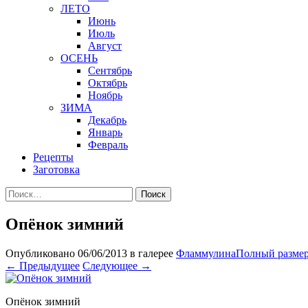
ЛЕТО
Июнь
Июль
Август
ОСЕНЬ
Сентябрь
Октябрь
Ноябрь
ЗИМА
Декабрь
Январь
Февраль
Рецепты
Заготовка
Найти:
Опёнок зимний
Опубликовано
06/06/2013
в галерее
Фламмулина
Полный размер 
←
Предыдущее
Следующее
→
Опёнок зимний