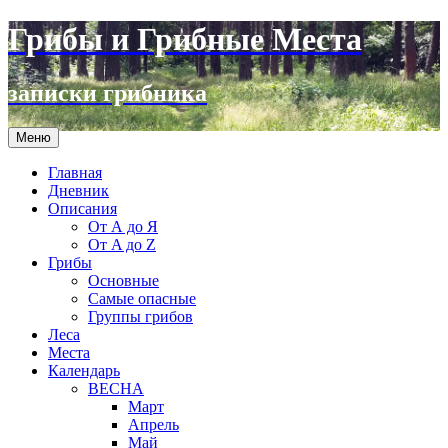
Грибы и Грибные Места
записки грибника
Перейти
Меню
к
содержимому
Главная
Дневник
Описания
От А до Я
От A до Z
Грибы
Основные
Самые опасные
Группы грибов
Леса
Места
Календарь
ВЕСНА
Март
Апрель
Май