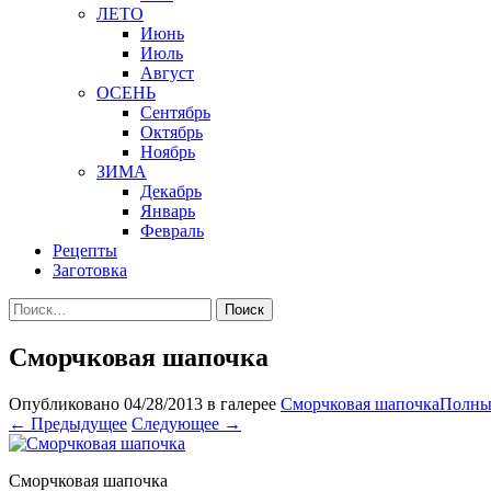
ЛЕТО
Июнь
Июль
Август
ОСЕНЬ
Сентябрь
Октябрь
Ноябрь
ЗИМА
Декабрь
Январь
Февраль
Рецепты
Заготовка
Найти:
Сморчковая шапочка
Опубликовано
04/28/2013
в галерее
Сморчковая шапочка
Полный
←
Предыдущее
Следующее
→
Сморчковая шапочка