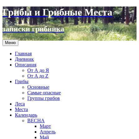
Грибы и Грибные Места
записки грибника
Перейти
Меню
к
содержимому
Главная
Дневник
Описания
От А до Я
От A до Z
Грибы
Основные
Самые опасные
Группы грибов
Леса
Места
Календарь
ВЕСНА
Март
Апрель
Май