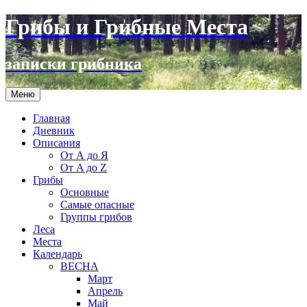
Грибы и Грибные Места
записки грибника
Перейти
Меню
к
содержимому
Главная
Дневник
Описания
От А до Я
От A до Z
Грибы
Основные
Самые опасные
Группы грибов
Леса
Места
Календарь
ВЕСНА
Март
Апрель
Май