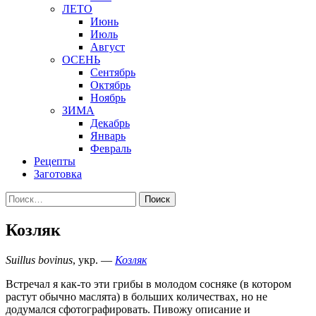
ЛЕТО
Июнь
Июль
Август
ОСЕНЬ
Сентябрь
Октябрь
Ноябрь
ЗИМА
Декабрь
Январь
Февраль
Рецепты
Заготовка
Найти:
Козляк
Suillus bovinus
, укр. —
Козляк
Встречал я как-то эти грибы в молодом сосняке (в котором
растут обычно маслята) в больших количествах, но не
додумался сфотографировать. Пивожу описание и