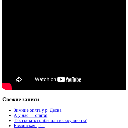
Свежие записи
Зимние опята у р. Десна
А у нас — опята!
Так срезать грибы или выкручивать?
Евминская дача