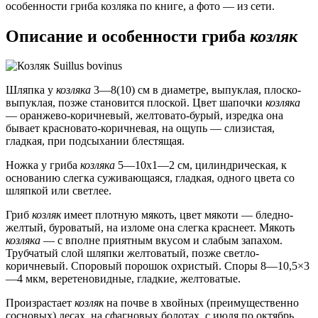
особенности гриба козляка по книге, а фото — из сети.
Описание и особенности гриба
козляк
Шляпка у
козляка
3—8(10) см в диаметре, выпуклая, плоско-
выпуклая, позже становится плоской. Цвет шапочки
козляка
— оранжево-коричневый, желтовато-бурый, изредка она
бывает красновато-коричневая, на ощупь — слизистая,
гладкая, при подсыхании блестящая.
Ножка у гриба
козляка
5—10х1—2 см, цилиндрическая, к
основанию слегка суживающаяся, гладкая, одного цвета со
шляпкой или светлее.
Гриб
козляк
имеет плотную мякоть, цвет мякоти — бледно-
желтый, буроватый, на изломе она слегка краснеет. Мякоть
козляка
— с вполне приятным вкусом и слабым запахом.
Трубчатый слой шляпки желтоватый, позже светло-
коричневый. Споровый порошок охристый. Споры 8—10,5×3
—4 мкм, веретеновидные, гладкие, желтоватые.
Произрастает
козляк
на почве в хвойных (преимущественно
сосновых) лесах, на сфагновых болотах, с июля по октябрь.