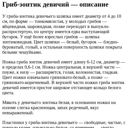
Гриб-зонтик девичий — описание
У гриба-зонтика девичьего шляпка имеет диаметр от 4 до 10
см, по форме — тонкомясистая, у молодых грибов —
яйцевидная, шаровидная, позже переходит в выпукло-
распростертую, по центру имеется едва выступающий
бугорок. У ещё более взрослых грибов — шляпка
зонтиковидная. Цвет шляпки — белый, бугорок — бледно-
буроватый, голый, а остальная поверхность шляпки покрыта
белыми чешуйками.
Ножка гриба зонтик девичий имеет длину 6-12 см, диаметр —
в пределах 0,6-1 см. Ножка центральная, в верхней части —
поуже, к низу — расширяется, голая, волокнистая, гладкая.
Цвет ножки изначально грязновато-белый, а позже —
грязновато-коричневый. В верхней части ножки гриба зонтик
девичий имеется простое широкое отстающее кольцо белого
цвета.
Мякоть у девичьего зонтика белая, в основании ножки на
изломе слегка краснеющая, запах редечный, вкус
невыраженный.
Пластинки у гриба-зонтика девичьего — свободные, частые, с
ровным краем, изначально белые, со временем — светло-