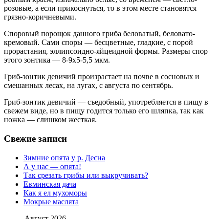
розовые, а если прикоснуться, то в этом месте становятся
грязно-коричневыми.
Споровый порощок данного гриба беловатый, беловато-
кремовый. Сами споры — бесцветные, гладкие, с порой
прорастания, эллипсоидно-яйцеидной формы. Размеры спор
этого зонтика — 8-9х5-5,5 мкм.
Гриб-зонтик девичий произрастает на почве в сосновых и
смешанных лесах, на лугах, с августа по сентябрь.
Гриб-зонтик девичий — съедобный, употребляется в пищу в
свежем виде, но в пищу годится только его шляпка, так как
ножка — слишком жесткая.
Свежие записи
Зимние опята у р. Десна
А у нас — опята!
Так срезать грибы или выкручивать?
Евминская дача
Как я ел мухоморы
Мокрые маслята
Август 2026