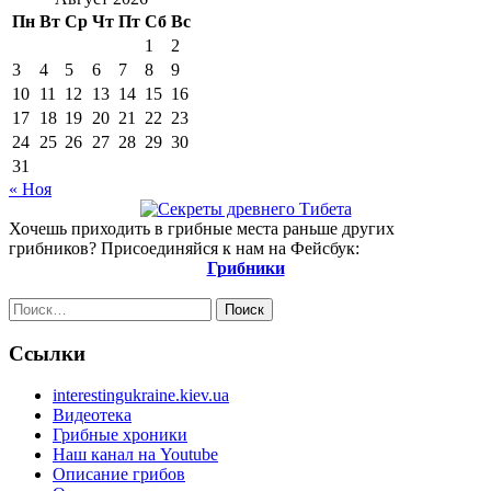
Пн
Вт
Ср
Чт
Пт
Сб
Вс
1
2
3
4
5
6
7
8
9
10
11
12
13
14
15
16
17
18
19
20
21
22
23
24
25
26
27
28
29
30
31
« Ноя
Хочешь приходить в грибные места раньше других
грибников? Присоединяйся к нам на Фейсбук:
Грибники
Найти:
Ссылки
interestingukraine.kiev.ua
Видеотека
Грибные хроники
Наш канал на Youtube
Описание грибов