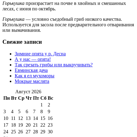
Горькушка
произрастает на почве в хвойных и смешанных
лесах, с июня по октябрь.
Горькушка
— условно съедобный гриб низкого качества.
Используется для засола после предварительного отваривания
или вымачивания.
Свежие записи
Зимние опята у р. Десна
А у нас — опята!
Так срезать грибы или выкручивать?
Евминская дача
Как я ел мухоморы
Мокрые маслята
Август 2026
Пн
Вт
Ср
Чт
Пт
Сб
Вс
1
2
3
4
5
6
7
8
9
10
11
12
13
14
15
16
17
18
19
20
21
22
23
24
25
26
27
28
29
30