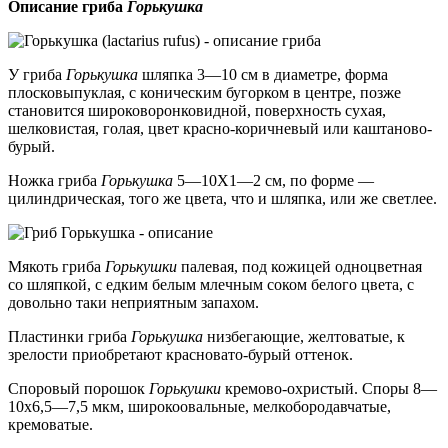
Описание гриба
Горькушка
У гриба
Горькушка
шляпка 3—10 см в диаметре, форма
плосковыпуклая, с коническим бугорком в центре, позже
становится широковоронковидной, поверхность сухая,
шелковистая, голая, цвет красно-коричневый или каштаново-
бурый.
Ножка гриба
Горькушка
5—10X1—2 см, по форме —
цилиндрическая, того же цвета, что и шляпка, или же светлее.
Мякоть гриба
Горькушки
палевая, под кожицей одноцветная
со шляпкой, с едким белым млечным соком белого цвета, с
довольно таки неприятным запахом.
Пластинки гриба
Горькушка
низбегающие, желтоватые, к
зрелости приобретают красновато-бурый оттенок.
Споровый порошок
Горькушки
кремово-охристый. Споры 8—
10х6,5—7,5 мкм, широкоовальные, мелкобородавчатые,
кремоватые.