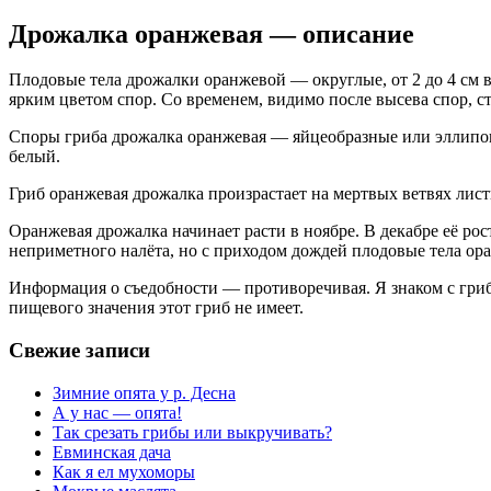
Дрожалка оранжевая — описание
Плодовые тела дрожалки оранжевой — округлые, от 2 до 4 см
ярким цветом спор. Со временем, видимо после высева спор, с
Споры гриба дрожалка оранжевая — яйцеобразные или эллипо
белый.
Гриб оранжевая дрожалка произрастает на мертвых ветвях листв
Оранжевая дрожалка начинает расти в ноябре. В декабре её рос
неприметного налёта, но с приходом дождей плодовые тела ора
Информация о съедобности — противоречивая. Я знаком с гри
пищевого значения этот гриб не имеет.
Свежие записи
Зимние опята у р. Десна
А у нас — опята!
Так срезать грибы или выкручивать?
Евминская дача
Как я ел мухоморы