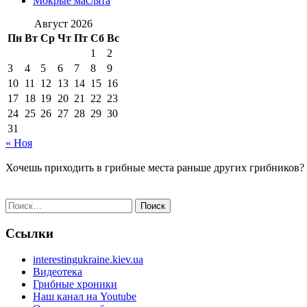
Мокрые маслята
Август 2026
Пн
Вт
Ср
Чт
Пт
Сб
Вс
1
2
3
4
5
6
7
8
9
10
11
12
13
14
15
16
17
18
19
20
21
22
23
24
25
26
27
28
29
30
31
« Ноя
Хочешь приходить в грибные места раньше других грибников?
Найти:
Ссылки
interestingukraine.kiev.ua
Видеотека
Грибные хроники
Наш канал на Youtube