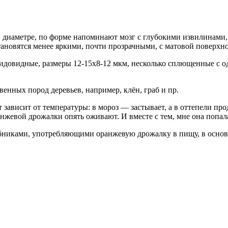
 в диаметре, по форме напоминают мозг с глубокими извилинам
тановятся менее яркими, почти прозрачными, с матовой поверхн
идовидные, размеры 12-15х8-12 мкм, несколько сплющенные с
енных пород деревьев, например, клён, граб и пр.
т зависит от температуры: в мороз — застывает, а в оттепели пр
нжевой дрожалки опять оживают. И вместе с тем, мне она попал
бниками, употребляющими оранжевую дрожалку в пищу, в основн