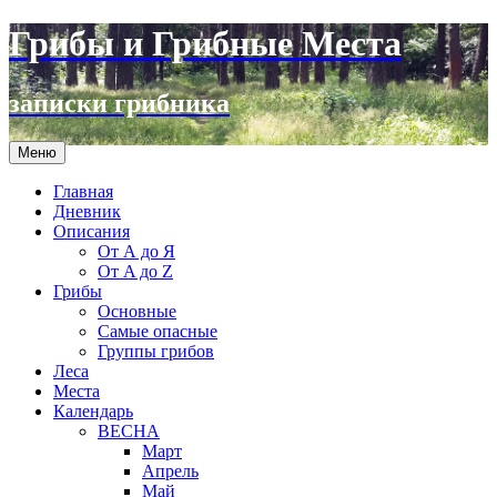
Грибы и Грибные Места
записки грибника
Перейти
Меню
к
содержимому
Главная
Дневник
Описания
От А до Я
От A до Z
Грибы
Основные
Самые опасные
Группы грибов
Леса
Места
Календарь
ВЕСНА
Март
Апрель
Май