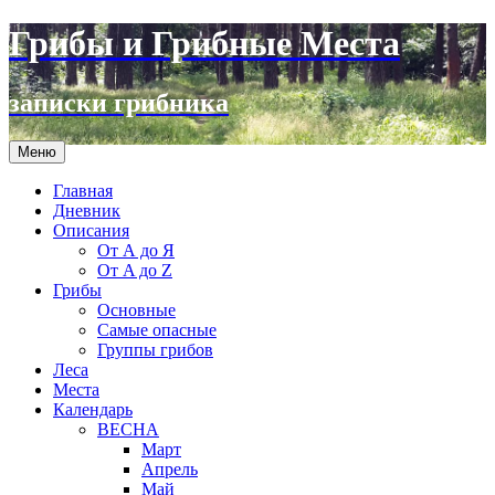
Грибы и Грибные Места
записки грибника
Перейти
Меню
к
содержимому
Главная
Дневник
Описания
От А до Я
От A до Z
Грибы
Основные
Самые опасные
Группы грибов
Леса
Места
Календарь
ВЕСНА
Март
Апрель
Май