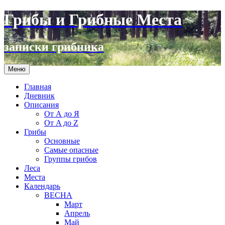
Грибы и Грибные Места
записки грибника
Перейти
Меню
к
содержимому
Главная
Дневник
Описания
От А до Я
От A до Z
Грибы
Основные
Самые опасные
Группы грибов
Леса
Места
Календарь
ВЕСНА
Март
Апрель
Май