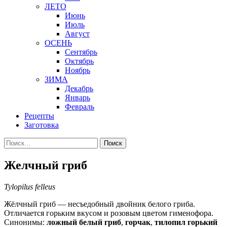
ЛЕТО
Июнь
Июль
Август
ОСЕНЬ
Сентябрь
Октябрь
Ноябрь
ЗИМА
Декабрь
Январь
Февраль
Рецепты
Заготовка
Найти:
Желчный гриб
Tylopilus felleus
Жёлчный гриб — несъедобный двойник белого гриба.
Отличается горьким вкусом и розовым цветом гименофора.
Синонимы:
ложный белый гриб
,
горчак
,
тилопил горький