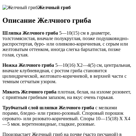
Желчный гриб
Описание Желчного гриба
Шляпка Желчного гриба
5—10(15) см в диаметре,
толстомясистая, вначале полукруглая, позже подушковидно-
распростертая, буро- или оливково-коричневая, с серым или
желтоватым оттенком, иногда слегка бархатистая, позже
голая, сухая.
Ножка Желчного гриба
5—10(16) Х2—4(5) см, центральная,
вначале клубневидная, с ростом гриба становится
цилиндрической, желтовато-коричневой, в верхней части с
темным сетчатым узором.
Мякоть Желчного гриба
плотная, белая, на изломе розовеет,
с приятным грибным запахом, на вкус очень горькая.
Трубчатый слой шляпки Желчного гриба
с мелкими
порами, бледно- или грязно-розовый. Споровый порошок
серовато- или розовато-коричневый. Споры 10—15(18) X Х4
—5 мкм. веретеновидные, гладкие, розовые.
Произрастает Желчный гриб на почве (часто песчаной) в