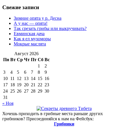
Свежие записи
Зимние опята у р. Десна
А у нас — опята!
Так срезать грибы или выкручивать?
Евминская дача
Как я ел мухоморы
Мокрые маслята
Август 2026
Пн
Вт
Ср
Чт
Пт
Сб
Вс
1
2
3
4
5
6
7
8
9
10
11
12
13
14
15
16
17
18
19
20
21
22
23
24
25
26
27
28
29
30
31
« Ноя
Хочешь приходить в грибные места раньше других
грибников? Присоединяйся к нам на Фейсбук:
Грибники