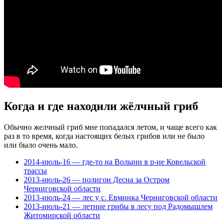
Когда и где находили жёлчный гриб
Обычно желчный гриб мне попадался летом, и чаще всего как
раз в то время, когда настоящих белых грибов или не было
или было очень мало.
2014-июль-16 — где-то на Волыни в р-не Ковельской
трассы
2013-июль-26 — полигон Десна за Остром
Черниговской области
2013-июль-24 — лес у с. Евминка Черниговской области
2013-июль-21 — летние грибы в лесу под Радомышлем
Житомирской области