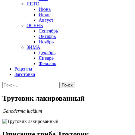
ЛЕТО
Июнь
Июль
Август
ОСЕНЬ
Сентябрь
Октябрь
Ноябрь
ЗИМА
Декабрь
Январь
Февраль
Рецепты
Заготовка
Найти:
Трутовик лакированный
Ganoderma lucidum
Описание гриба Трутовик