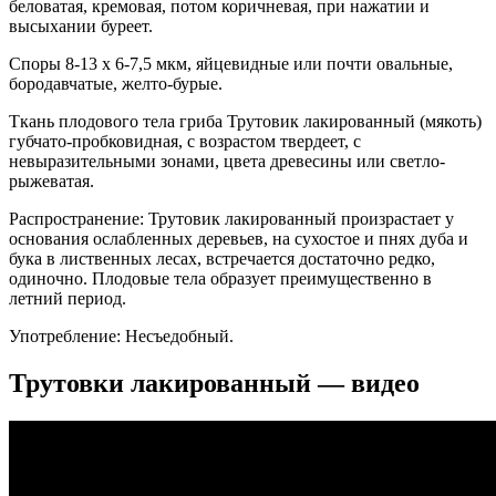
беловатая, кремовая, потом коричневая, при нажатии и
высыхании буреет.
Споры 8-13 х 6-7,5 мкм, яйцевидные или почти овальные,
бородавчатые, желто-бурые.
Ткань плодового тела гриба Трутовик лакированный (мякоть)
губчато-пробковидная, с возрастом твердеет, с
невыразительными зонами, цвета древесины или светло-
рыжеватая.
Распространение: Трутовик лакированный произрастает у
основания ослабленных деревьев, на сухостое и пнях дуба и
бука в лиственных лесах, встречается достаточно редко,
одиночно. Плодовые тела образует преимущественно в
летний период.
Употребление: Несъедобный.
Трутовки лакированный — видео