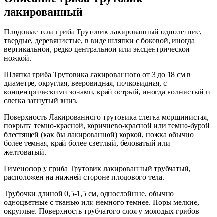
лакированный
Плодовые тела гриба Трутовик лакированный однолетние,
твердые, деревянистые, в виде шляпки с боковой, иногда
вертикальной, редко центральной или эксцентрической
ножкой.
Шляпка гриба Трутовика лакированного от 3 до 18 см в
диаметре, округлая, вееровидная, почковидная, с
концентрическими зонами, край острый, иногда волнистый и
слегка загнутый вниз.
Поверхность Лакированного трутовика слегка морщинистая,
покрыта темно-красной, коричнево-красной или темно-бурой
блестящей (как бы лакированной) коркой, ножка обычно
более темная, край более светлый, беловатый или
желтоватый.
Гименофор у гриба Трутовик лакированный трубчатый,
расположен на нижней стороне плодового тела.
Трубочки длиной 0,5-1,5 см, однослойные, обычно
одноцветные с тканью или немного темнее. Поры мелкие,
округлые. Поверхность трубчатого слоя у молодых грибов