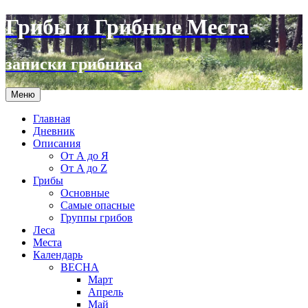
Грибы и Грибные Места
записки грибника
Перейти
Меню
к
содержимому
Главная
Дневник
Описания
От А до Я
От A до Z
Грибы
Основные
Самые опасные
Группы грибов
Леса
Места
Календарь
ВЕСНА
Март
Апрель
Май