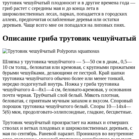
трутовик чешуйчатый плодоносит и в другие времена года —
гриб растет с середины мая и до конца лета в
широколиственных лесах, парках, попадается в городских
аллеях, предпочитая ослабленные деревья или остатки
деревьев. Чаще всего мне он попадался на липовых пнях.
Описание гриба трутовик чешуйчатый
Шляпка у трутовика чешуйчатого — 5—50 см в диам., 0,5—
10 см толщ., беловатая или кремовая, с крупными прижатыми
бурыми чешуйками, делающими ее пестрой. Край шапки
трутовика чешуйчатого обычно более или менее тонкий,
нередко подогнутый внутрь. Ножка у гриба трутовика
чешуйчатого 4—8х1—4 см, беловато-кремовая, у основания
почти черная. Трубчатый слой белый. Мякоть плотная,
беловатая, с приятным мучным запахом и вкусом. Споровый
порошок трутовика чешуйчатого белый. Споры 10—14х4—
5(6) мкм, продолговато-эллипсоидные, гладкие, бесцветные.
Трутовик чешуйчатый произрастает на живых и отмерших
стволах и ветках плодовых и широколиственных деревьев, с
мая по сентябрь. Раневой паразит. Проникнув во внутренние