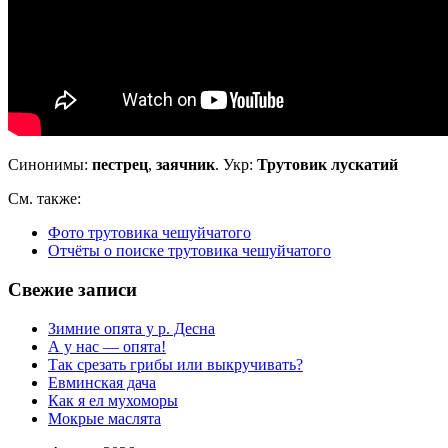
Синонимы:
пестрец
,
заячник
. Укр:
Трутовик лускатий
См. также:
Фото трутовика чешуйчатого
Отчёты о поиске трутовика чешуйчатого
Свежие записи
Зимние опята у р. Десна
А у нас — опята!
Так срезать грибы или выкручивать?
Евминская дача
Как я ел мухоморы
Мокрые маслята