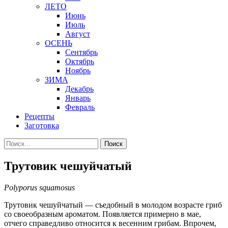
ЛЕТО
Июнь
Июль
Август
ОСЕНЬ
Сентябрь
Октябрь
Ноябрь
ЗИМА
Декабрь
Январь
Февраль
Рецепты
Заготовка
Найти:
Трутовик чешуйчатый
Polyporus squamosus
Трутовик чешуйчатый — съедобный в молодом возрасте гриб
со своеобразным ароматом. Появляется примерно в мае,
отчего справедливо относится к весенним грибам. Впрочем,