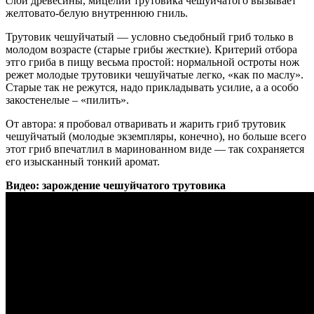
слои древесины, мицелий трутовика чешуйчатого вызывает
желтовато-белую внутреннюю гниль.
Трутовик чешуйчатый — условно съедобный гриб только в
молодом возрасте (старые грибы жесткие). Критерий отбора
этго гриба в пищу весьма простой: нормальной остроты нож
режет молодые трутовики чешуйчатые легко, «как по маслу».
Старые так не режутся, надо прикладывать усилие, а а особо
закостенелые – «пилить».
От автора: я пробовал отваривать и жарить гриб трутовик
чешуйчатый (молодые экземпляры, конечно), но больше всего
этот гриб впечатлил в маринованном виде — так сохраняется
его изысканный тонкий аромат.
Видео: зарождение чешуйчатого трутовика